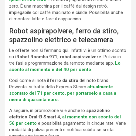
zero. È una macchina per il caffè dal design retrò,
impiegabile col caffè macinato e cialde. Possibilità anche
di montare latte e fare il cappuccino.
Robot aspirapolvere, ferro da stiro,
spazzolino elettrico e telecamera
Le offerte non si fermano qui. Infatti vi è un ottimo sconto
su
iRobot Roomba 971, robot aspiravolvere.
Pulizia in
tre fasi e programmazione da remoto mediante app.
Lo
sconto al momento è del 40 per cento
.
Così come si nota il
ferro da stiro
del noto brand
Rowenta, si tratta dello Express Steam
attualmente
scontato del 71 per cento, per portarselo a casa a
meno di quaranta euro.
A seguire, in promozione vi è anche lo
spazzolino
elettrico Oral-B Smart
4
,
al momento con sconto del
56 per cento
e possibilità pagamento in cinque rate. Varie
modalità di pulizia presenti e notifica subito se si sta
agendo con troppa forza.