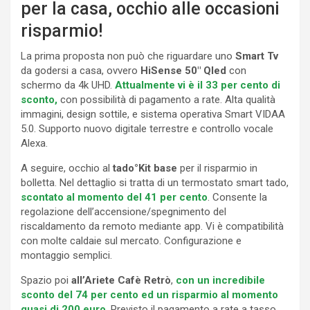
per la casa, occhio alle occasioni
risparmio!
La prima proposta non può che riguardare uno
Smart Tv
da godersi a casa, ovvero
HiSense
50″ Qled
con
schermo da 4k UHD.
Attualmente vi è il 33 per cento di
sconto,
con possibilità di pagamento a rate. Alta qualità
immagini, design sottile, e sistema operativa Smart VIDAA
5.0. Supporto nuovo digitale terrestre e controllo vocale
Alexa.
A seguire, occhio al
tado°Kit base
per il risparmio in
bolletta. Nel dettaglio si tratta di un termostato smart tado,
scontato al momento del 41 per cento
. Consente la
regolazione dell’accensione/spegnimento del
riscaldamento da remoto mediante app. Vi è compatibilità
con molte caldaie sul mercato. Configurazione e
montaggio semplici.
Spazio poi
all’Ariete
Cafè Retrò
,
con un incredibile
sconto del 74 per cento ed un risparmio al momento
quasi di 200 euro
. Previsto il pagamento a rate a tasso