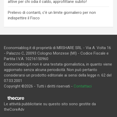
attive per chi odia il caldo, approfittane subito!
Prelievo di contanti, c’è un limite giornaliero per non
indispettire il Fisco
Economiablog.it di proprietà di MRSHARE SRL - Via A. Volta 16
- Palazzo C, 20093 Cologno Monzese (MI) - Codice Fiscale e
Partita I.V.A. 10216150960
Economiablog.it non è una testata giornalistica, in quanto viene
aggiornato senza alcuna periodicità. Non può pertanto
considerarsi un prodotto editoriale ai sensi della legge n. 62 del
07.03.2001
Copyright ©2026 - Tutti i diritti riservati -
Contattaci
Le attività pubblicitarie su questo sito sono gestite da
theCoreAdv