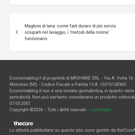
Navigazione
Maglioni di lana: come farli durare di più senza
articoli
sciuparli nel lavaggio, i ‘metodi della nonna’
funzionano
Economiablog.it di proprietà di MRSHARE SRL - Via A. Volta 16
Monzese (MI) - Codice Fiscale e Partita I.V.A. 10216150960
Economiablog.it non è una testata giornalistica, in quanto vien
periodicità. Non può pertanto considerarsi un prodotto editoriale
07.03.2001
Copyright ©2026 - Tutti i diritti riservati -
Contattaci
Le attività pubblicitarie su questo sito sono gestite da theCore