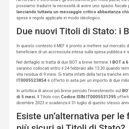
possiamo tradurre la necessità di avere uno spazio fiscale
lanciando tuttavia un messaggio critico abbastanza chiar
spese e regole applicate in modo ideologico.
Due nuovi Titoli di Stato: i
In questo contesto il MEF è pronto a mettere sul mercato due
beneficiare di un accresciuta intesa sulla spesa pubblica e su
Nel dettaglio si tratta di due BOT a breve termine.
I BOT a 6
saranno collocati entro il 24 febbraio alle 15:30 quando t
vita residua di 9 mesi. Si tratta infatti della terza tranche 
IT0005523854
è offerto in asta per un importo di due milia
In un’ottica di ancor più breve periodo l’investimento sul
BOT
di 5 mesi.
Il Titolo con
Codice ISIN IT0005531295
offerto
dicembre 2023 e scadenza il 31 luglio di questo stesso ann
Esiste un’alternativa per le
più sicuri ai Titoli di Stato?