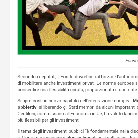
Econo
Secondo i deputati, il Fondo dovrebbe rafforzare l’autonomia 
di mobilitare anche investimenti privati. Le norme europee s
consentire una flessibilità mirata, proporzionata e coerente con
Si apre così un nuovo capitolo dell’integrazione europea.
Me
obbiettivi
si liberando gli Stati membri da alcuni importanti di
Gentiloni, commissario all’Economia in Ue, ha voluto lanciare 
più flessibili per gli investimenti.
Il tema degli investimenti pubblici “è fondamentale nella dis
rafforzare e incentivare gli investimenti per molti paesi, tra c