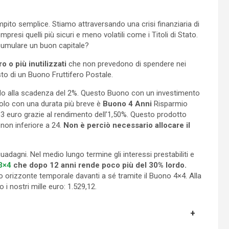
mpito semplice. Stiamo attraversando una crisi finanziaria di
presi quelli più sicuri e meno volatili come i Titoli di Stato.
ccumulare un buon capitale?
o o più inutilizzati
che non prevedono di spendere nei
to di un Buono Fruttifero Postale.
do alla scadenza del 2%. Questo Buono con un investimento
tolo con una durata più breve è
Buono 4 Anni
Risparmio
83 euro grazie al rendimento dell’1,50%. Questo prodotto
non inferiore a 24.
Non è perciò necessario allocare il
adagni. Nel medio lungo termine gli interessi prestabiliti e
3×4
che dopo 12 anni rende poco più del 30% lordo.
o orizzonte temporale davanti a sé tramite il Buono 4×4. Alla
 i nostri mille euro: 1.529,12.