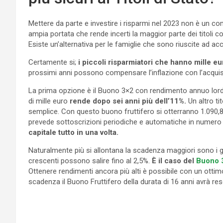
Mettere da parte e investire i risparmi nel 2023 non è un co
ampia portata che rende incerti la maggior parte dei titoli com
Esiste un’alternativa per le famiglie che sono riuscite ad a
Certamente si;
i piccoli risparmiatori che hanno mille eur
prossimi anni possono compensare l’inflazione con l’acquis
La prima opzione è il Buono 3×2 con rendimento annuo lor
di mille euro
rende dopo sei anni più dell’11%.
Un altro ti
semplice. Con questo buono fruttifero si otterranno 1.090,
prevede sottoscrizioni periodiche e automatiche in numero 
capitale tutto in una volta.
Naturalmente più si allontana la scadenza maggiori sono i gu
crescenti possono salire fino al 2,5%.
È il caso del
Buono 
Ottenere rendimenti ancora più alti è possibile con un ottim
scadenza il Buono Fruttifero della durata di 16 anni avrà reso