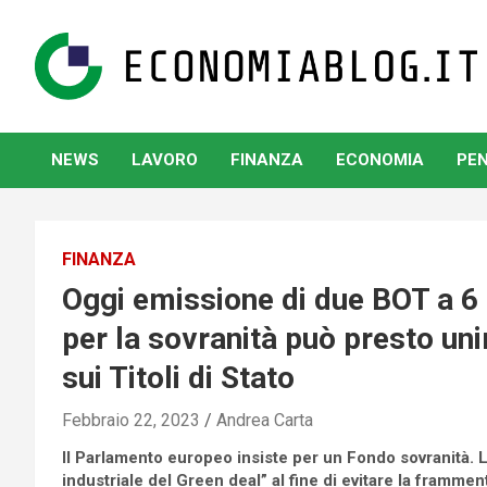
Skip
to
content
www.economiablog.it
NEWS
LAVORO
FINANZA
ECONOMIA
PEN
FINANZA
Oggi emissione di due BOT a 6
per la sovranità può presto un
sui Titoli di Stato
Febbraio 22, 2023
Andrea Carta
Il Parlamento europeo insiste per un Fondo sovranità. La
industriale del Green deal” al fine di evitare la framme