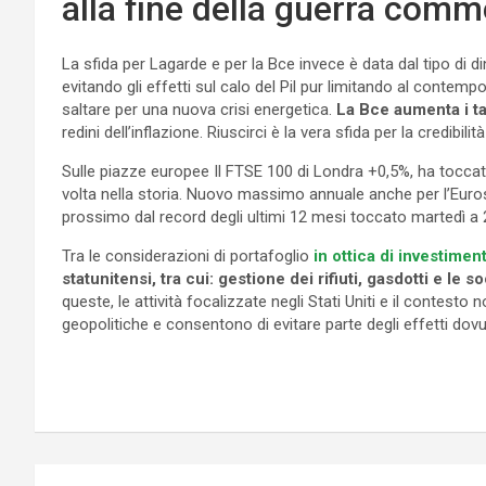
alla fine della guerra comm
La sfida per Lagarde e per la Bce invece è data dal tipo di d
evitando gli effetti sul calo del Pil pur limitando al contem
saltare per una nuova crisi energetica.
La Bce aumenta i ta
redini dell’inflazione. Riuscirci è la vera sfida per la credibili
Sulle piazze europee Il FTSE 100 di Londra +0,5%, ha toccat
volta nella storia. Nuovo massimo annuale anche per l’Euro
prossimo dal record degli ultimi 12 mesi toccato martedì a 
Tra le considerazioni di portafoglio
in ottica di investimen
statunitensi, tra cui: gestione dei rifiuti, gasdotti e le 
queste, le attività focalizzate negli Stati Uniti e il contes
geopolitiche e consentono di evitare parte degli effetti dovut
Navigazione