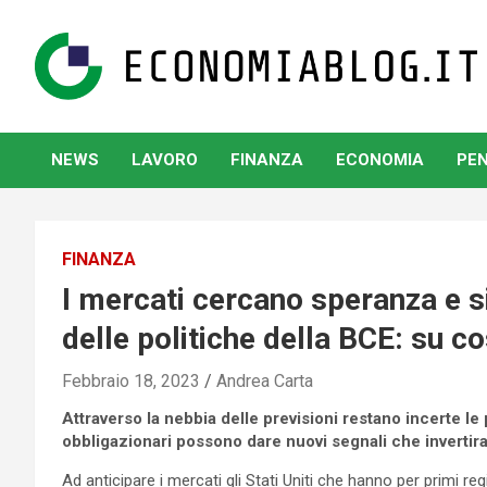
Skip
to
content
www.economiablog.it
NEWS
LAVORO
FINANZA
ECONOMIA
PEN
FINANZA
I mercati cercano speranza e si
delle politiche della BCE: su c
Febbraio 18, 2023
Andrea Carta
Attraverso la nebbia delle previsioni restano incerte le
obbligazionari possono dare nuovi segnali che invertira
Ad anticipare i mercati gli Stati Uniti che hanno per primi regi