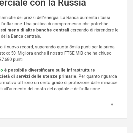
erciale con la Russia
inamiche dei prezzi dell’energia. La Banca aumenta i tassi
po l’inflazione. Una politica di compromesso che potrebbe
ssi meno di altre banche centrali
cercando di riprendere le
tà della Banca centrale.
o il nuovo record, superando quota 8mila punti per la prima
stoxx 50. Migliora anche il nostro FTSE MIB che ha chiuso
27.680 punti.
to
è possibile diversificare sulle infrastrutture
società di servizi delle utenze primarie.
Per quanto riguarda
to normativo offrono un certo grado di protezione dalle minacce
i all’aumento del costo del capitale e dell’inflazione.