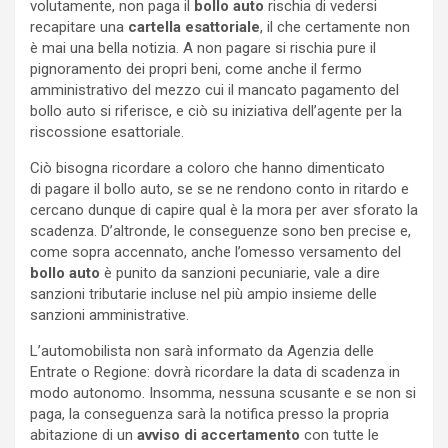
volutamente, non paga il
bollo auto
rischia di vedersi
recapitare una
cartella esattoriale
, il che certamente non
è mai una bella notizia. A non pagare si rischia pure il
pignoramento dei propri beni, come anche il fermo
amministrativo del mezzo cui il mancato pagamento del
bollo auto si riferisce, e ciò su iniziativa dell’agente per la
riscossione esattoriale.
Ciò bisogna ricordare a coloro che hanno dimenticato
di pagare il bollo auto, se se ne rendono conto in ritardo e
cercano dunque di capire qual è la mora per aver sforato la
scadenza. D’altronde, le conseguenze sono ben precise e,
come sopra accennato, anche l’omesso versamento del
bollo auto
è punito da sanzioni pecuniarie, vale a dire
sanzioni tributarie incluse nel più ampio insieme delle
sanzioni amministrative.
L’automobilista non sarà informato da Agenzia delle
Entrate o Regione: dovrà ricordare la data di scadenza in
modo autonomo. Insomma, nessuna scusante e se non si
paga, la conseguenza sarà la notifica presso la propria
abitazione di un
avviso di accertamento
con tutte le