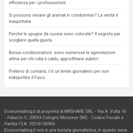
efficienza per i professionisti
Si possono vietare gli animali in condominio? La verità è
inaspettata
Perché le spugne da cucina sono colorate? Il segreto per
scegliere quella giusta
Bonus condizionatore: sono numerose le agevolazioni
attive per chi odia il caldo, approfittane subito!
Prelievo di contanti, c’è un limite giornaliero per non
indispettire il Fisco
Economiablog.it di proprietà di MRSHARE SRL - Via A. Volta 16
- Palazzo C, 20093 Cologno Monzese (MI) - Codice Fiscale e
Partita I.V.A. 10216150960
Economiablog.it non è una testata giornalistica, in quanto viene