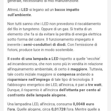
generale, necessitano di mio manutenzione.
Altresì, i
LED
si legano ad un
basso impatto
sull’ambiente.
Non tutti sanno che i LED non prevedono il riscaldamento
del filo in tungsteno. Oppure di un gas. Si tratta di un
elemento che fa si da evitare la perdita di energia elettrica
sotto forma del calore. Il funzionamento impiegato è
inerente i
semi-conduttori di diodi.
Con l’emissione di
fotoni, produce luce in modo sostenibile.
Il costo di una lampada a LED
rispetto a quelle ‘vecchie’
ad incandescenza, che non sono più in vendita in relazione
all’inquinamento ambientale, di certo è
maggiore.
Tuttavia,
tale costo iniziale maggiore si
compensa
andando a
risparmiare nell’impiego
di tale tipo di tecnologia. Il
fabbisogno energetico dei LED, all’incirca, è pari a
tre watt.
Dunque, il risparmio è all’incirca
dell’ottanta per cento al
confronto delle lampade alogene.
Una lampadina LED, all’incirca, consuma
0,0048 euro
l’ora.
Quelle alogene, circa
0,01728
l’ora. Mentre quelle a