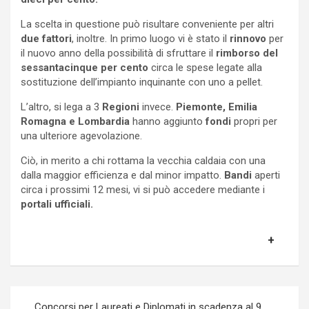
La scelta in questione può risultare conveniente per altri
due fattori
, inoltre. In primo luogo vi è stato il
rinnovo
per
il nuovo anno della possibilità di sfruttare il
rimborso del
sessantacinque per cento
circa le spese legate alla
sostituzione dell’impianto inquinante con uno a pellet.
L’altro, si lega a 3
Regioni
invece.
Piemonte, Emilia
Romagna e Lombardia
hanno aggiunto
fondi
propri per
una ulteriore agevolazione.
Ciò, in merito a chi rottama la vecchia caldaia con una
dalla maggior efficienza e dal minor impatto.
Bandi
aperti
circa i prossimi 12 mesi, vi si può accedere mediante i
portali ufficiali.
Navigazione
Concorsi per Laureati e Diplomati in scadenza al 9