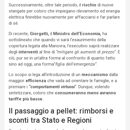
Successivamente, oltre tale periodo, il
rischio
di nuove
stangate per coloro che impiegano rilevamento ed energia
elettrica finirebbe nuovamente per affacciarsi e far parlare
di sé.
Di recente,
Giorgetti,
il
Ministro dell’Economia,
ha
sottolineato che quando vi sarà l’esaurimento della
copertura legata alla Manovra, l’esecutivo saprà realizzare
degli
interventi
al fine di
“mitigare gli aumenti di prezzo
“. E
ciò, pur se in un’altra forma al confronto di quanto fatto
sino ad oggi, una forma”
figlia dell’emergenza”.
Lo scopo si lega all’introduzione di un
meccanismo
dalla
maggior
efficienza
che vada ad orientare le famiglie, e a
premiare i
“comportamenti virtuosi
“. Dunque, volendo
sintetizzare, coloro che
consumeranno meno avranno
tariffe più basse.
Il passaggio a pellet: rimborsi e
sconti tra Stato e Regioni