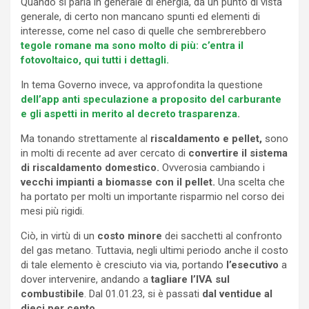
Quando si parla in generale di energia, da un punto di vista
generale, di certo non mancano spunti ed elementi di
interesse, come nel caso di quelle che sembrerebbero
tegole romane ma sono molto di più: c’entra il
fotovoltaico, qui tutti i dettagli.
In tema Governo invece, va approfondita la questione
dell’app anti speculazione a proposito del carburante
e gli aspetti in merito al decreto trasparenza
.
Ma tonando strettamente al
riscaldamento e pellet,
sono
in molti di recente ad aver cercato di
convertire il sistema
di riscaldamento domestico.
Ovverosia cambiando i
vecchi impianti a biomasse con il pellet.
Una scelta che
ha portato per molti un importante risparmio nel corso dei
mesi più rigidi.
Ciò, in virtù di un
costo minore
dei sacchetti al confronto
del gas metano. Tuttavia, negli ultimi periodo anche il costo
di tale elemento è cresciuto via via, portando
l’esecutivo
a
dover intervenire, andando a
tagliare l’IVA sul
combustibile
. Dal 01.01.23, si è passati
dal ventidue al
dieci per cento.