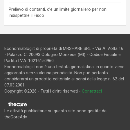
Prelievo di contanti, c’è un limite giornaliero per non
indispettire il Fisco
Economiablog.it di proprietà di MRSHARE SRL - Via A. Volta 16
- Palazzo C, 20093 Cologno Monzese (MI) - Codice Fiscale e
Partita I.V.A. 10216150960
Economiablog.it non è una testata giornalistica, in quanto viene
aggiornato senza alcuna periodicità. Non può pertanto
considerarsi un prodotto editoriale ai sensi della legge n. 62 del
07.03.2001
Copyright ©2026 - Tutti i diritti riservati -
Contattaci
Le attività pubblicitarie su questo sito sono gestite da
theCoreAdv