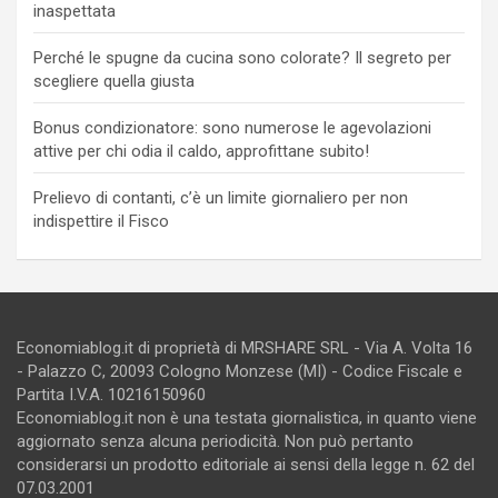
inaspettata
Perché le spugne da cucina sono colorate? Il segreto per
scegliere quella giusta
Bonus condizionatore: sono numerose le agevolazioni
attive per chi odia il caldo, approfittane subito!
Prelievo di contanti, c’è un limite giornaliero per non
indispettire il Fisco
Economiablog.it di proprietà di MRSHARE SRL - Via A. Volta 16
- Palazzo C, 20093 Cologno Monzese (MI) - Codice Fiscale e
Partita I.V.A. 10216150960
Economiablog.it non è una testata giornalistica, in quanto viene
aggiornato senza alcuna periodicità. Non può pertanto
considerarsi un prodotto editoriale ai sensi della legge n. 62 del
07.03.2001