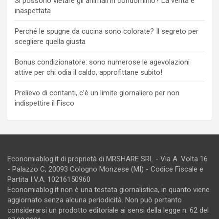
Si possono vietare gli animali in condominio? La verità è
inaspettata
Perché le spugne da cucina sono colorate? Il segreto per
scegliere quella giusta
Bonus condizionatore: sono numerose le agevolazioni
attive per chi odia il caldo, approfittane subito!
Prelievo di contanti, c’è un limite giornaliero per non
indispettire il Fisco
Economiablog.it di proprietà di MRSHARE SRL - Via A. Volta 16
- Palazzo C, 20093 Cologno Monzese (MI) - Codice Fiscale e
Partita I.V.A. 10216150960
Economiablog.it non è una testata giornalistica, in quanto viene
aggiornato senza alcuna periodicità. Non può pertanto
considerarsi un prodotto editoriale ai sensi della legge n. 62 del