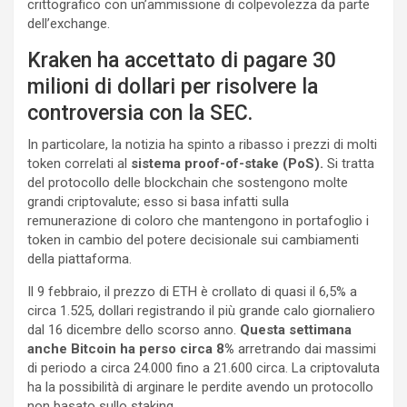
crittografico con un’ammissione di colpevolezza da parte
dell’exchange.
Kraken ha accettato di pagare 30
milioni di dollari per risolvere la
controversia con la SEC.
In particolare, la notizia ha spinto a ribasso i prezzi di molti
token correlati al
sistema proof-of-stake (PoS).
Si tratta
del protocollo delle blockchain che sostengono molte
grandi criptovalute; esso si basa infatti sulla
remunerazione di coloro che mantengono in portafoglio i
token in cambio del potere decisionale sui cambiamenti
della piattaforma.
Il 9 febbraio, il prezzo di ETH è crollato di quasi il 6,5% a
circa 1.525, dollari registrando il più grande calo giornaliero
dal 16 dicembre dello scorso anno.
Questa settimana
anche Bitcoin ha perso circa 8%
arretrando dai massimi
di periodo a circa 24.000 fino a 21.600 circa. La criptovaluta
ha la possibilità di arginare le perdite avendo un protocollo
non basato sullo staking.