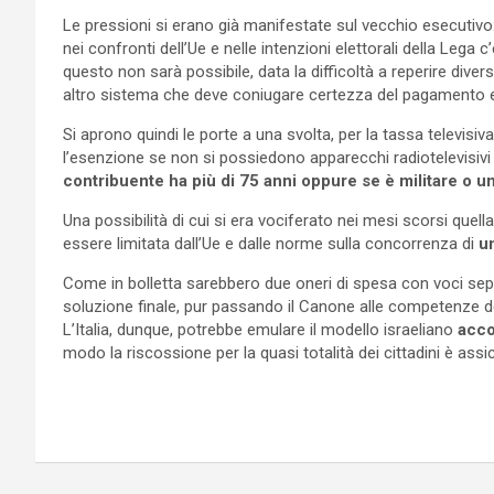
Le pressioni si erano già manifestate sul vecchio esecutivo:
nei confronti dell’Ue e nelle intenzioni elettorali della Lega c
questo non sarà possibile, data la difficoltà a reperire div
altro sistema che deve coniugare certezza del pagamento 
Si aprono quindi le porte a una svolta, per la tassa televisiv
l’esenzione se non si possiedono apparecchi radiotelevisivi i
contribuente ha più di 75 anni oppure se è militare o u
Una possibilità di cui si era vociferato nei mesi scorsi quel
essere limitata dall’Ue e dalle norme sulla concorrenza di
u
Come in bolletta sarebbero due oneri di spesa con voci sep
soluzione finale, pur passando il Canone alle competenze dell
L’Italia, dunque, potrebbe emulare il modello israeliano
acco
modo la riscossione per la quasi totalità dei cittadini è assi