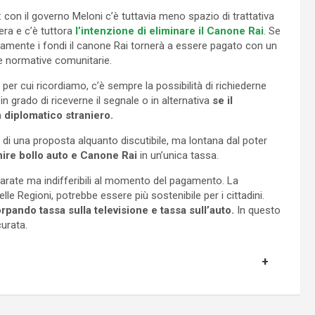
 con il governo Meloni c’è tuttavia meno spazio di trattativa
’era e c’è tuttora
l’intenzione di eliminare il Canone Rai
. Se
ersamente i fondi il canone Rai tornerà a essere pagato con un
e normative comunitarie.
a per cui ricordiamo, c’è sempre la possibilità di richiederne
n grado di riceverne il segnale o in alternativa
se il
n diplomatico straniero.
la di una proposta alquanto discutibile, ma lontana dal poter
nire bollo auto e Canone Rai
in un’unica tassa.
arate ma indifferibili al momento del pagamento. La
e Regioni, potrebbe essere più sostenibile per i cittadini.
rpando tassa sulla televisione e tassa sull’auto.
In questo
curata.