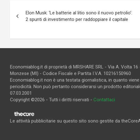
Navigazione
Elon Musk: ‘Le batterie al litio sono il nuovo petrolio’:
articoli
2 spunti di investimento per raddoppiare il capitale
Economiablog.it di proprietà di MRSHARE SRL - Via A. Volta 16
Monzese (MI) - Codice Fiscale e Partita I.V.A. 10216150960
Economiablog.it non è una testata giornalistica, in quanto vien
periodicità. Non può pertanto considerarsi un prodotto editoriale
07.03.2001
Copyright ©2026 - Tutti i diritti riservati -
Contattaci
Le attività pubblicitarie su questo sito sono gestite da theCore