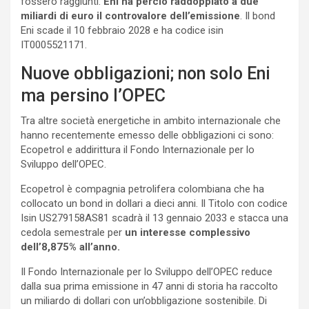
fossero raggiunti.
Eni ha perciò raddoppiato a due
miliardi di euro il controvalore dell’emissione
. Il bond
Eni scade il 10 febbraio 2028 e ha codice isin
IT0005521171.
Nuove obbligazioni; non solo Eni
ma persino l’OPEC
Tra altre società energetiche in ambito internazionale che
hanno recentemente emesso delle obbligazioni ci sono:
Ecopetrol e addirittura il Fondo Internazionale per lo
Sviluppo dell’OPEC.
Ecopetrol è compagnia petrolifera colombiana che ha
collocato un bond in dollari a dieci anni. Il Titolo con codice
Isin US279158AS81 scadrà il 13 gennaio 2033 e stacca una
cedola semestrale per
un interesse complessivo
dell’8,875% all’anno.
Il Fondo Internazionale per lo Sviluppo dell’OPEC reduce
dalla sua prima emissione in 47 anni di storia ha raccolto
un miliardo di dollari con un’obbligazione sostenibile. Di