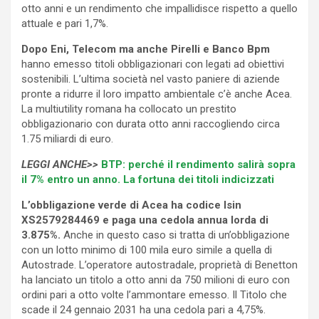
otto anni e un rendimento che impallidisce rispetto a quello
attuale e pari 1,7%.
Dopo Eni, Telecom ma anche Pirelli e Banco Bpm
hanno emesso titoli obbligazionari con legati ad obiettivi
sostenibili. L’ultima società nel vasto paniere di aziende
pronte a ridurre il loro impatto ambientale c’è anche Acea.
La multiutility romana ha collocato un prestito
obbligazionario con durata otto anni raccogliendo circa
1.75 miliardi di euro.
LEGGI ANCHE>>
BTP: perché il rendimento salirà sopra
il 7% entro un anno. La fortuna dei titoli indicizzati
L’obbligazione verde di Acea ha codice Isin
XS2579284469 e paga una cedola annua lorda di
3.875%.
Anche in questo caso si tratta di un’obbligazione
con un lotto minimo di 100 mila euro simile a quella di
Autostrade. L’operatore autostradale, proprietà di Benetton
ha lanciato un titolo a otto anni da 750 milioni di euro con
ordini pari a otto volte l’ammontare emesso. Il Titolo che
scade il 24 gennaio 2031 ha una cedola pari a 4,75%.