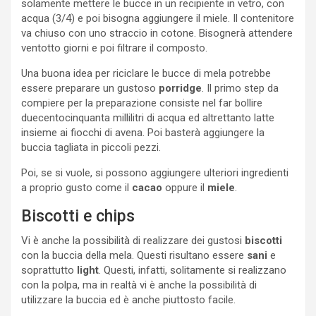
solamente mettere le bucce in un recipiente in vetro, con
acqua (3/4) e poi bisogna aggiungere il miele. Il contenitore
va chiuso con uno straccio in cotone. Bisognerà attendere
ventotto giorni e poi filtrare il composto.
Una buona idea per riciclare le bucce di mela potrebbe
essere preparare un gustoso
porridge
. Il primo step da
compiere per la preparazione consiste nel far bollire
duecentocinquanta millilitri di acqua ed altrettanto latte
insieme ai fiocchi di avena. Poi basterà aggiungere la
buccia tagliata in piccoli pezzi.
Poi, se si vuole, si possono aggiungere ulteriori ingredienti
a proprio gusto come il
cacao
oppure il
miele
.
Biscotti e chips
Vi è anche la possibilità di realizzare dei gustosi
biscotti
con la buccia della mela. Questi risultano essere
sani
e
soprattutto
light
. Questi, infatti, solitamente si realizzano
con la polpa, ma in realtà vi è anche la possibilità di
utilizzare la buccia ed è anche piuttosto facile.