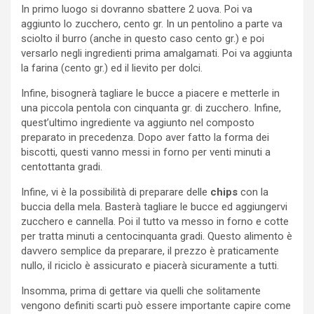
In primo luogo si dovranno sbattere 2 uova. Poi va
aggiunto lo zucchero, cento gr. In un pentolino a parte va
sciolto il burro (anche in questo caso cento gr.) e poi
versarlo negli ingredienti prima amalgamati. Poi va aggiunta
la farina (cento gr.) ed il lievito per dolci.
Infine, bisognerà tagliare le bucce a piacere e metterle in
una piccola pentola con cinquanta gr. di zucchero. Infine,
quest’ultimo ingrediente va aggiunto nel composto
preparato in precedenza. Dopo aver fatto la forma dei
biscotti, questi vanno messi in forno per venti minuti a
centottanta gradi.
Infine, vi è la possibilità di preparare delle
chips
con la
buccia della mela. Basterà tagliare le bucce ed aggiungervi
zucchero e cannella. Poi il tutto va messo in forno e cotte
per tratta minuti a centocinquanta gradi. Questo alimento è
davvero semplice da preparare, il prezzo è praticamente
nullo, il riciclo è assicurato e piacerà sicuramente a tutti.
Insomma, prima di gettare via quelli che solitamente
vengono definiti scarti può essere importante capire come