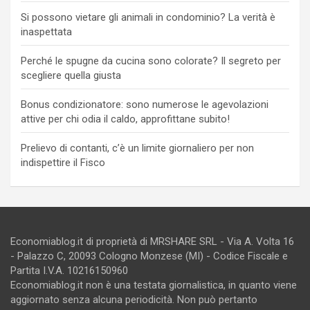
Si possono vietare gli animali in condominio? La verità è
inaspettata
Perché le spugne da cucina sono colorate? Il segreto per
scegliere quella giusta
Bonus condizionatore: sono numerose le agevolazioni
attive per chi odia il caldo, approfittane subito!
Prelievo di contanti, c’è un limite giornaliero per non
indispettire il Fisco
Economiablog.it di proprietà di MRSHARE SRL - Via A. Volta 16
- Palazzo C, 20093 Cologno Monzese (MI) - Codice Fiscale e
Partita I.V.A. 10216150960
Economiablog.it non è una testata giornalistica, in quanto viene
aggiornato senza alcuna periodicità. Non può pertanto