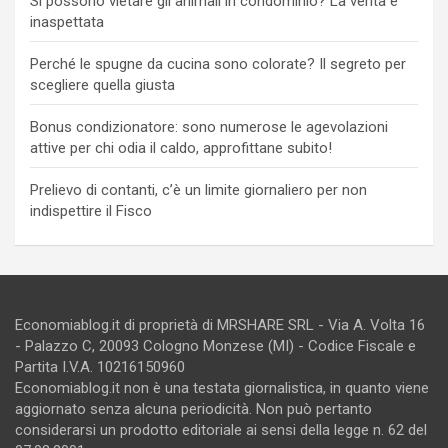
Si possono vietare gli animali in condominio? La verità è
inaspettata
Perché le spugne da cucina sono colorate? Il segreto per
scegliere quella giusta
Bonus condizionatore: sono numerose le agevolazioni
attive per chi odia il caldo, approfittane subito!
Prelievo di contanti, c’è un limite giornaliero per non
indispettire il Fisco
Economiablog.it di proprietà di MRSHARE SRL - Via A. Volta 16
- Palazzo C, 20093 Cologno Monzese (MI) - Codice Fiscale e
Partita I.V.A. 10216150960
Economiablog.it non è una testata giornalistica, in quanto viene
aggiornato senza alcuna periodicità. Non può pertanto
considerarsi un prodotto editoriale ai sensi della legge n. 62 del