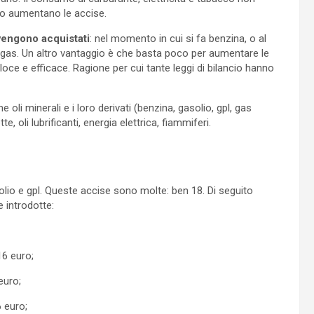
do aumentano le accise.
vengono acquistati
: nel momento in cui si fa benzina, o al
gas. Un altro vantaggio è che basta poco per aumentare le
oce e efficace. Ragione per cui tante leggi di bilancio hanno
li minerali e i loro derivati (benzina, gasolio, gpl, gas
, oli lubrificanti, energia elettrica, fiammiferi.
lio e gpl. Queste accise sono molte: ben 18. Di seguito
e introdotte:
16 euro;
euro;
 euro;