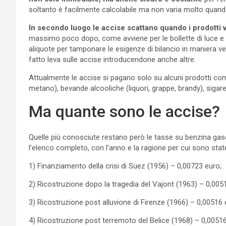
soltanto è facilmente calcolabile ma non varia molto quan
In secondo luogo le accise scattano quando i prodotti 
massimo poco dopo, come avviene per le bollette di luce e 
aliquote per tamponare le esigenze di bilancio in maniera vel
fatto leva sulle accise introducendone anche altre.
Attualmente le accise si pagano solo su alcuni prodotti come o
metano), bevande alcooliche (liquori, grappe, brandy), sigarette
Ma quante sono le accise?
Quelle più conosciute restano però le tasse su benzina gaso
l’elenco completo, con l’anno e la ragione per cui sono stat
1) Finanziamento della crisi di Suez (1956) – 0,00723 euro;
2) Ricostruzione dopo la tragedia del Vajont (1963) – 0,005
3) Ricostruzione post alluvione di Firenze (1966) – 0,00516 
4) Ricostruzione post terremoto del Belice (1968) – 0,00516