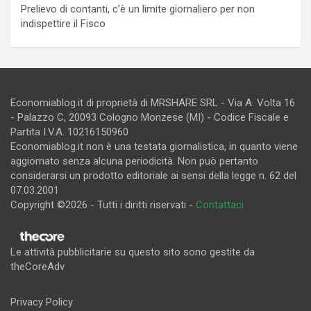
Prelievo di contanti, c’è un limite giornaliero per non
indispettire il Fisco
Economiablog.it di proprietà di MRSHARE SRL - Via A. Volta 16
- Palazzo C, 20093 Cologno Monzese (MI) - Codice Fiscale e
Partita I.V.A. 10216150960
Economiablog.it non è una testata giornalistica, in quanto viene
aggiornato senza alcuna periodicità. Non può pertanto
considerarsi un prodotto editoriale ai sensi della legge n. 62 del
07.03.2001
Copyright ©2026 - Tutti i diritti riservati -
Contattaci
Le attività pubblicitarie su questo sito sono gestite da
theCoreAdv
Privacy Policy