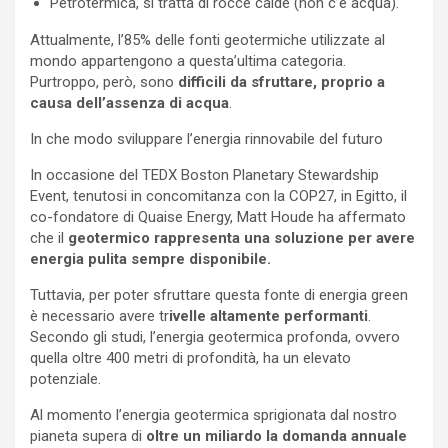
Petrotermica, si tratta di rocce calde (non c’è acqua).
Attualmente, l’85% delle fonti geotermiche utilizzate al
mondo appartengono a questa’ultima categoria.
Purtroppo, però, sono
difficili da sfruttare, proprio a
causa dell’assenza di acqua
.
In che modo sviluppare l’energia rinnovabile del futuro
In occasione del TEDX Boston Planetary Stewardship
Event, tenutosi in concomitanza con la COP27, in Egitto, il
co-fondatore di Quaise Energy, Matt Houde ha affermato
che il
geotermico rappresenta una soluzione per avere
energia pulita sempre disponibile.
Tuttavia, per poter sfruttare questa fonte di energia green
è necessario avere tr
ivelle altamente performanti
.
Secondo gli studi, l’energia geotermica profonda, ovvero
quella oltre 400 metri di profondità, ha un elevato
potenziale.
Al momento l’energia geotermica sprigionata dal nostro
pianeta supera di
oltre un miliardo la domanda annuale