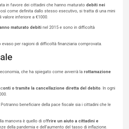
zata in favore dei cittadini che hanno maturato
debiti nei
Così come definita dallo stesso esecutivo, si tratta di una mini
i valore inferiore a €1000.
hanno maturato debiti
nel 2015 e sono in difficoltà
vaso per ragioni di difficoltà finanziaria comprovata.
ale
ell’economia, che ha spiegato come avverrà la
rottamazione
sc
onti o tramite la cancellazione diretta del debito
. In ogni
000.
Potranno beneficiare della pace fiscale sia i cittadini che le
la manovra è quello di of
frire un aiuto a cittadini e
e della pandemia e dell’aumento del tasso di inflazione.