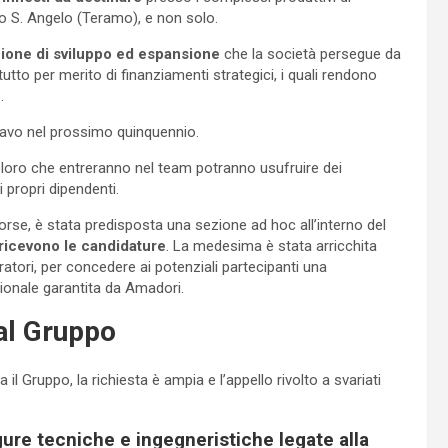
no S. Angelo (Teramo), e non solo.
zione di sviluppo ed espansione
che la società persegue da
utto per merito di finanziamenti strategici, i quali rendono
.
 ricavo nel prossimo quinquennio.
oro che entreranno nel team potranno usufruire dei
 propri dipendenti.
orse, è stata predisposta una sezione ad hoc all’interno del
ricevono le candidature
. La medesima è stata arricchita
atori, per concedere ai potenziali partecipanti una
onale garantita da Amadori.
dal Gruppo
il Gruppo, la richiesta è ampia e l’appello rivolto a svariati
gure tecniche e ingegneristiche legate alla