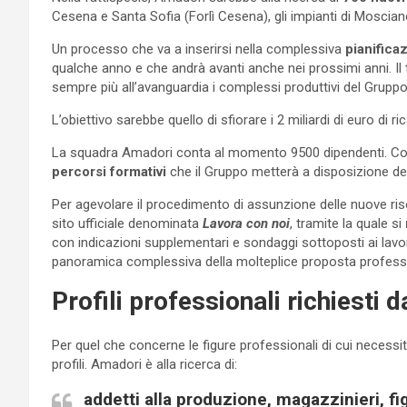
Cesena e Santa Sofia (Forlì Cesena), gli impianti di Moscia
Un processo che va a inserirsi nella complessiva
pianifica
qualche anno e che andrà avanti anche nei prossimi anni. Il t
sempre più all’avanguardia i complessi produttivi del Gruppo
L’obiettivo sarebbe quello di sfiorare i 2 miliardi di euro di
La squadra Amadori conta al momento 9500 dipendenti. Col
percorsi formativi
che il Gruppo metterà a disposizione dei
Per agevolare il procedimento di assunzione delle nuove ris
sito ufficiale denominata
Lavora con noi
, tramite la quale si
con indicazioni supplementari e sondaggi sottoposti ai lavor
panoramica complessiva della molteplice proposta professi
Profili professionali richiesti 
Per quel che concerne le figure professionali di cui necessita 
profili. Amadori è alla ricerca di:
addetti alla produzione, magazzinieri, fi