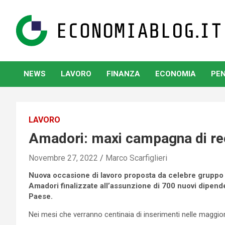
Skip
to
content
www.economiablog.it
NEWS
LAVORO
FINANZA
ECONOMIA
PEN
LAVORO
Amadori: maxi campagna di rec
Novembre 27, 2022
Marco Scarfiglieri
Nuova occasione di lavoro proposta da celebre gruppo a
Amadori finalizzate all’assunzione di 700 nuovi dipenden
Paese.
Nei mesi che verranno centinaia di inserimenti nelle maggiori 