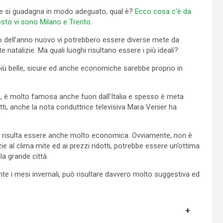
 e si guadagna in modo adeguato, qual è?
Ecco cosa c’è da
sto vi sono Milano e Trento
.
zio dell’anno nuovo vi potrebbero essere diverse mete da
e natalizie. Ma quali luoghi risultano essere i più ideali?
e più belle, sicure ed anche economiche sarebbe proprio in
ti, è molto famosa anche fuori dall’Italia e spesso è meta
atti, anche la nota conduttrice televisiva Mara Venier ha
o, risulta essere anche molto economica. Ovviamente, non è
azie al clima mite ed ai prezzi ridotti, potrebbe essere un’ottima
a grande città.
te i mesi invernali, può risultare davvero molto suggestiva ed