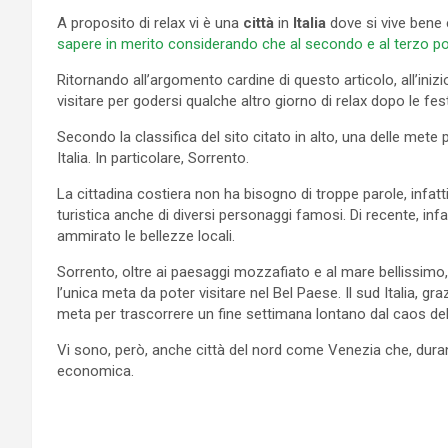
A proposito di relax vi è una
città
in
Italia
dove si vive bene
sapere in merito considerando che al secondo e al terzo po
Ritornando all’argomento cardine di questo articolo, all’ini
visitare per godersi qualche altro giorno di relax dopo le fest
Secondo la classifica del sito citato in alto, una delle met
Italia. In particolare, Sorrento.
La cittadina costiera non ha bisogno di troppe parole, infat
turistica anche di diversi personaggi famosi. Di recente, inf
ammirato le bellezze locali.
Sorrento, oltre ai paesaggi mozzafiato e al mare bellissim
l’unica meta da poter visitare nel Bel Paese. Il sud Italia, gr
meta per trascorrere un fine settimana lontano dal caos dell
Vi sono, però, anche città del nord come Venezia che, duran
economica.