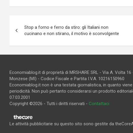
Navigazione
Stop a forno e ferro da stiro: gli Italiani non
articoli
cucinano e non stirano, il motivo è sconvolgente
Economiablog.it di proprietà di MRSHARE SRL - Via A. Volta 16
Monzese (MI) - Codice Fiscale e Partita I.V.A. 10216150960
Economiablog.it non è una testata giornalistica, in quanto vien
periodicità. Non può pertanto considerarsi un prodotto editoriale
07.03.2001
Copyright ©2026 - Tutti i diritti riservati -
Contattaci
Le attività pubblicitarie su questo sito sono gestite da theCore