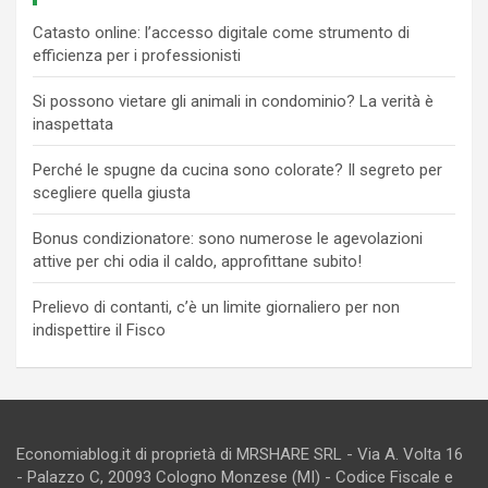
Catasto online: l’accesso digitale come strumento di
efficienza per i professionisti
Si possono vietare gli animali in condominio? La verità è
inaspettata
Perché le spugne da cucina sono colorate? Il segreto per
scegliere quella giusta
Bonus condizionatore: sono numerose le agevolazioni
attive per chi odia il caldo, approfittane subito!
Prelievo di contanti, c’è un limite giornaliero per non
indispettire il Fisco
Economiablog.it di proprietà di MRSHARE SRL - Via A. Volta 16
- Palazzo C, 20093 Cologno Monzese (MI) - Codice Fiscale e