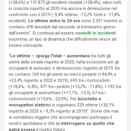
(+28,6%) e 151.875 gli incidenti stradali (+28,4%), valori tutti
in crescita rispetto al 2020 ma ancora in diminuzione nel
confronto con il 2019 (-9,4% vittime, -15,2% feriti e -11,8%
incidenti).
Le vittime entro le 24 ore
sono 2.397 mentre si
contano 478 deceduti dal secondo al trentesimo giorno
dall’evento”. Si continua ad essere
convolti in incidenti
insomma, un tipo di dinamica che difficilmente riesce ad
essere concepita.
“
Le vittime – spiega l’Istat – aumentano
tra tutti gli
utenti della strada rispetto al 2020, fatta eccezione per gli
occupanti di autocarri, e diminuiscono rispetto al 2019. Se
ne contano 169 tra gli utenti su mezzi pesanti (+44,4% e
+23,4% rispetto a 2020 e 2019), 695 tra i motociclisti
(+18,6%; -0,4%), 471 tra i pedoni (+15,2%; -11,8%), 1.192 tra
gli occupanti di autovetture (+17,1%; -15,5), 67 tra i
ciclomotoristi (+13,6%; -23,9%). Per
biciclette e
monopattini elettrici
si registrano 229 vittime (+30,1%
rispetto al 2020 e –9,5% rispetto al 2019)”. Storie che mai
si vorrebbero leggere che accompagnano purtroppo il
nostro quotidiano e che
ci interrogano su quello che
potrà essere
il nostro futuro.