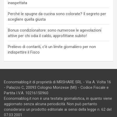
inaspettata
Perché le spugne da cucina sono colorate? Il segreto per
scegliere quella giusta
Bonus condizionatore: sono numerose le agevolazioni
attive per chi odia il caldo, approfittane subito!
Prelievo di contanti, c’è un limite giornaliero per non
indispettire il Fisco
Economiablog.it di proprietà di MRSHARE SRL - Via A. Volta 16
- Palazzo C, 20093 Cologno Monzese (MI) - Codice Fiscale e
Partita I.V.A. 10216150960
Economiablog.it non è una testata giornalistica, in quanto viene
aggiornato senza alcuna periodicità. Non può pertanto
considerarsi un prodotto editoriale ai sensi della legge n. 62 del
07.03.2001