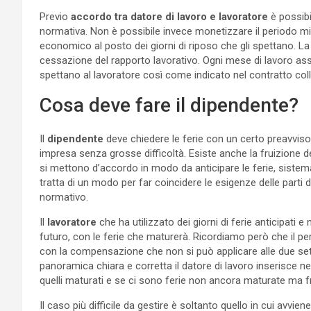
Previo
accordo tra datore di lavoro e lavoratore
è possibi
normativa. Non è possibile invece monetizzare il periodo mi
economico al posto dei giorni di riposo che gli spettano. L
cessazione del rapporto lavorativo. Ogni mese di lavoro ass
spettano al lavoratore così come indicato nel contratto colle
Cosa deve fare il dipendente?
Il
dipendente
deve chiedere le ferie con un certo preavviso 
impresa senza grosse difficoltà. Esiste anche la fruizione de
si mettono d’accordo in modo da anticipare le ferie, sistema
tratta di un modo per far coincidere le esigenze delle parti d
normativo.
Il
lavoratore
che ha utilizzato dei giorni di ferie anticipati 
futuro, con le ferie che maturerà. Ricordiamo però che i
con la compensazione che non si può applicare alle due set
panoramica chiara e corretta il datore di lavoro inserisce nel 
quelli maturati e se ci sono ferie non ancora maturate ma f
Il caso più difficile da gestire è soltanto quello in cui avvie