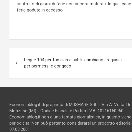
usufruito di giorni di ferie non ancora maturati. In quel caso 
ferie godute in eccesso.
Navigazione
Legge 104 per familiari disabili: cambiano i requisiti
articoli
per permessi e congedo
Economiablog.it di proprietà di MRSHARE SRL - Via A. Volta 16
Monzese (MI) - Codice Fiscale e Partita I.V.A. 10216150960
Economiablog.it non è una testata giornalistica, in quanto vien
periodicità. Non può pertanto considerarsi un prodotto editoriale
07.03.2001