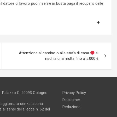
il datore di lavoro può inserire in busta paga il recupero delle
Attenzione al camino o alla stufa di casa
si
rischia una multa fino a 5.000 €
 - Palazzo C, 20093 Cologno
Privacy Policy
Disclaimer
e aggiornato senza alcuna
Redazione
 ai sensi della legge n. 62 del