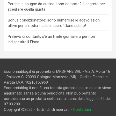
Perché le spugne da cucina sono colorate? Il segreto per
scegliere quella giusta
Bonus condizionatore: sono numerose le agevolazioni
attive per chi odia il caldo, approfittane subito!
Prelievo di contanti, c’è un limite giornaliero per non
indispettire il Fisco
Economiablog.it di proprietà di MRSHARE SRL - Via A. Volta 16
- Palazzo C, 20093 Cologno Monzese (MI) - Codice Fiscale e
Partita I.V.A. 10216150960
Economiablog.it non è una testata giornalistica, in quanto viene
aggiornato senza alcuna periodicità. Non può pertanto
considerarsi un prodotto editoriale ai sensi della legge n. 62 del
07.03.2001
Copyright ©2026 - Tutti i diritti riservati -
Contattaci