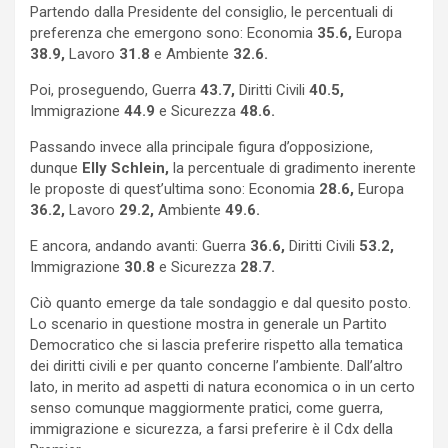
Partendo dalla Presidente del consiglio, le percentuali di
preferenza che emergono sono: Economia
35.6,
Europa
38.9,
Lavoro
31.8
e Ambiente
32.6.
Poi, proseguendo, Guerra
43.7,
Diritti Civili
40.5,
Immigrazione
44.9
e Sicurezza
48.6.
Passando invece alla principale figura d’opposizione,
dunque
Elly Schlein,
la percentuale di gradimento inerente
le proposte di quest’ultima sono: Economia
28.6,
Europa
36.2,
Lavoro
29.2,
Ambiente
49.6.
E ancora, andando avanti: Guerra
36.6,
Diritti Civili
53.2,
Immigrazione
30.8
e Sicurezza
28.7.
Ciò quanto emerge da tale sondaggio e dal quesito posto.
Lo scenario in questione mostra in generale un Partito
Democratico che si lascia preferire rispetto alla tematica
dei diritti civili e per quanto concerne l’ambiente. Dall’altro
lato, in merito ad aspetti di natura economica o in un certo
senso comunque maggiormente pratici, come guerra,
immigrazione e sicurezza, a farsi preferire è il Cdx della