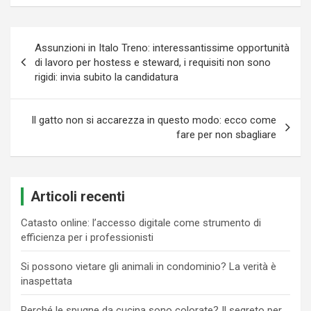
Navigazione
Assunzioni in Italo Treno: interessantissime opportunità
articoli
di lavoro per hostess e steward, i requisiti non sono
rigidi: invia subito la candidatura
Il gatto non si accarezza in questo modo: ecco come
fare per non sbagliare
Articoli recenti
Catasto online: l’accesso digitale come strumento di
efficienza per i professionisti
Si possono vietare gli animali in condominio? La verità è
inaspettata
Perché le spugne da cucina sono colorate? Il segreto per