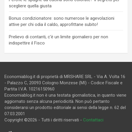
scegliere quella giusta
Bonus condizionatore: sono numerose le agevolazioni
attive per chi odia il caldo, approfittane subito!
Prelievo di contanti, c’è un limite giornaliero per non
indispettire il Fisco
Economiablog.it di proprietà di MRSHARE SRL - Via A. Volta 16
- Palazzo C, 20093 Cologno Monzese (MI) - Codice Fiscale e
Partita I.V.A. 10216150960
Economiablog.it non è una testata giornalistica, in quanto viene
aggiornato senza alcuna periodicità. Non può pertanto
considerarsi un prodotto editoriale ai sensi della legge n. 62 del
07.03.2001
Copyright ©2026 - Tutti i diritti riservati -
Contattaci