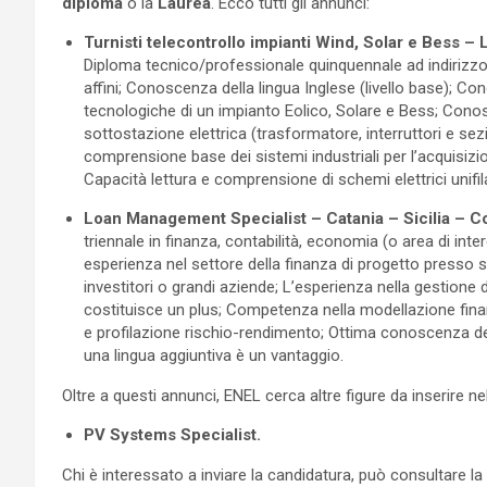
diploma
o la
Laurea
. Ecco tutti gli annunci:
Turnisti telecontrollo impianti Wind, Solar e Bess –
Diploma tecnico/professionale quinquennale ad indirizzo 
affini; Conoscenza della lingua Inglese (livello base); 
tecnologiche di un impianto Eolico, Solare e Bess; Cono
sottostazione elettrica (trasformatore, interruttori e se
comprensione base dei sistemi industriali per l’acquisizi
Capacità lettura e comprensione di schemi elettrici unifil
Loan Management Specialist – Catania – Sicilia – Co
triennale in finanza, contabilità, economia (o area di inte
esperienza nel settore della finanza di progetto presso soc
investitori o grandi aziende; L’esperienza nella gestione de
costituisce un plus; Competenza nella modellazione fina
e profilazione rischio-rendimento; Ottima conoscenza dell
una lingua aggiuntiva è un vantaggio.
Oltre a questi annunci, ENEL cerca altre figure da inserire n
PV Systems Specialist.
Chi è interessato a inviare la candidatura, può consultare la