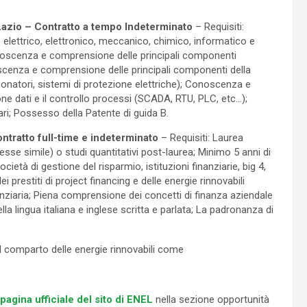
 Lazio – Contratto a tempo Indeterminato
– Requisiti:
elettrico, elettronico, meccanico, chimico, informatico e
Conoscenza e comprensione delle principali componenti
scenza e comprensione delle principali componenti della
zionatori, sistemi di protezione elettriche); Conoscenza e
one dati e il controllo processi (SCADA, RTU, PLC, etc…);
ari; Possesso della Patente di guida B.
ntratto full-time e indeterminato
– Requisiti: Laurea
resse simile) o studi quantitativi post-laurea; Minimo 5 anni di
ietà di gestione del risparmio, istituzioni finanziarie, big 4,
i prestiti di project financing e delle energie rinnovabili
nziaria; Piena comprensione dei concetti di finanza aziendale
a lingua italiana e inglese scritta e parlata; La padronanza di
el comparto delle energie rinnovabili come
pagina ufficiale del sito di ENEL
nella sezione opportunità