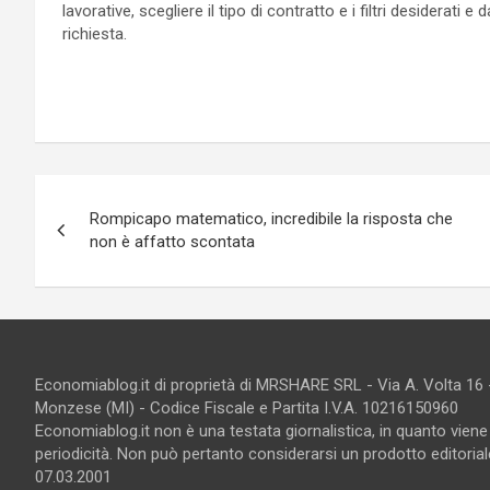
lavorative, scegliere il tipo di contratto e i filtri desiderati 
richiesta.
Navigazione
Rompicapo matematico, incredibile la risposta che
articoli
non è affatto scontata
Economiablog.it di proprietà di MRSHARE SRL - Via A. Volta 16
Monzese (MI) - Codice Fiscale e Partita I.V.A. 10216150960
Economiablog.it non è una testata giornalistica, in quanto vien
periodicità. Non può pertanto considerarsi un prodotto editoriale
07.03.2001