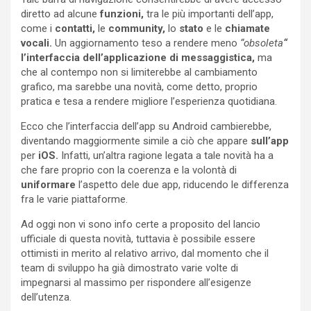
diretto ad alcune
funzioni,
tra le più importanti dell’app,
come i
contatti,
le
community,
lo
stato
e le
chiamate
vocali.
Un aggiornamento teso a rendere meno
“obsoleta
“
l’interfaccia dell’applicazione di messaggistica,
ma
che al contempo non si limiterebbe al cambiamento
grafico, ma sarebbe una novità, come detto, proprio
pratica e tesa a rendere migliore l’esperienza quotidiana.
Ecco che l’interfaccia dell’app su Android cambierebbe,
diventando maggiormente simile a ciò che appare
sull’app
per
iOS.
Infatti, un’altra ragione legata a tale novità ha a
che fare proprio con la coerenza e la volontà di
uniformare
l’aspetto dele due app, riducendo le differenza
fra le varie piattaforme.
Ad oggi non vi sono info certe a proposito del lancio
ufficiale di questa novità, tuttavia è possibile essere
ottimisti in merito al relativo arrivo, dal momento che il
team di sviluppo ha già dimostrato varie volte di
impegnarsi al massimo per rispondere all’esigenze
dell’utenza.