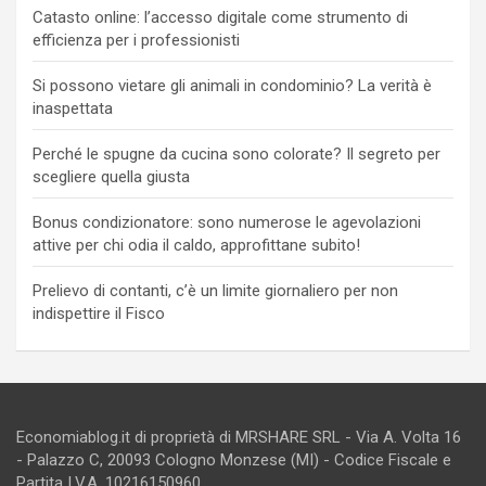
Catasto online: l’accesso digitale come strumento di
efficienza per i professionisti
Si possono vietare gli animali in condominio? La verità è
inaspettata
Perché le spugne da cucina sono colorate? Il segreto per
scegliere quella giusta
Bonus condizionatore: sono numerose le agevolazioni
attive per chi odia il caldo, approfittane subito!
Prelievo di contanti, c’è un limite giornaliero per non
indispettire il Fisco
Economiablog.it di proprietà di MRSHARE SRL - Via A. Volta 16
- Palazzo C, 20093 Cologno Monzese (MI) - Codice Fiscale e
Partita I.V.A. 10216150960