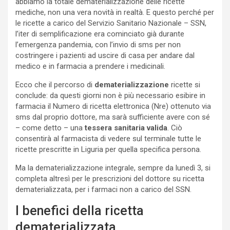
abbiamo la totale dematerializzazione delle ricette
mediche, non una vera novità in realtà. E questo perché per
le ricette a carico del Servizio Sanitario Nazionale – SSN,
l’iter di semplificazione era cominciato già durante
l’emergenza pandemia, con l’invio di sms per non
costringere i pazienti ad uscire di casa per andare dal
medico e in farmacia a prendere i medicinali.
Ecco che il percorso di
dematerializzazione
ricette si
conclude: da questi giorni non è più necessario esibire in
farmacia il Numero di ricetta elettronica (Nre) ottenuto via
sms dal proprio dottore, ma sarà sufficiente avere con sé
– come detto – una
tessera sanitaria valida
. Ciò
consentirà al farmacista di vedere sul terminale tutte le
ricette prescritte in Liguria per quella specifica persona.
Ma la dematerializzazione integrale, sempre da lunedì 3, si
completa altresì per le prescrizioni del dottore su ricetta
dematerializzata, per i farmaci non a carico del SSN.
I benefici della ricetta
dematerializzata