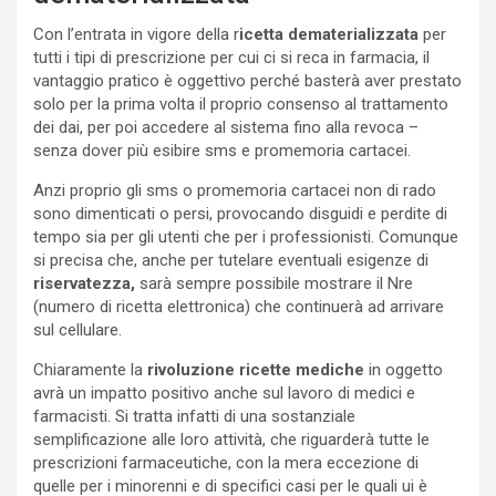
Con l’entrata in vigore della r
icetta dematerializzata
per
tutti i tipi di prescrizione per cui ci si reca in farmacia, il
vantaggio pratico è oggettivo perché basterà aver prestato
solo per la prima volta il proprio consenso al trattamento
dei dai, per poi accedere al sistema fino alla revoca –
senza dover più esibire sms e promemoria cartacei.
Anzi proprio gli sms o promemoria cartacei non di rado
sono dimenticati o persi, provocando disguidi e perdite di
tempo sia per gli utenti che per i professionisti. Comunque
si precisa che, anche per tutelare eventuali esigenze di
riservatezza,
sarà sempre possibile mostrare il Nre
(numero di ricetta elettronica) che continuerà ad arrivare
sul cellulare.
Chiaramente la
rivoluzione ricette mediche
in oggetto
avrà un impatto positivo anche sul lavoro di medici e
farmacisti. Si tratta infatti di una sostanziale
semplificazione alle loro attività, che riguarderà tutte le
prescrizioni farmaceutiche, con la mera eccezione di
quelle per i minorenni e di specifici casi per le quali ui è