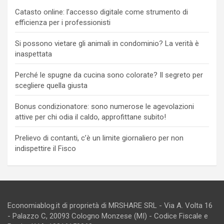
Catasto online: l’accesso digitale come strumento di
efficienza per i professionisti
Si possono vietare gli animali in condominio? La verità è
inaspettata
Perché le spugne da cucina sono colorate? Il segreto per
scegliere quella giusta
Bonus condizionatore: sono numerose le agevolazioni
attive per chi odia il caldo, approfittane subito!
Prelievo di contanti, c’è un limite giornaliero per non
indispettire il Fisco
Economiablog.it di proprietà di MRSHARE SRL - Via A. Volta 16
- Palazzo C, 20093 Cologno Monzese (MI) - Codice Fiscale e