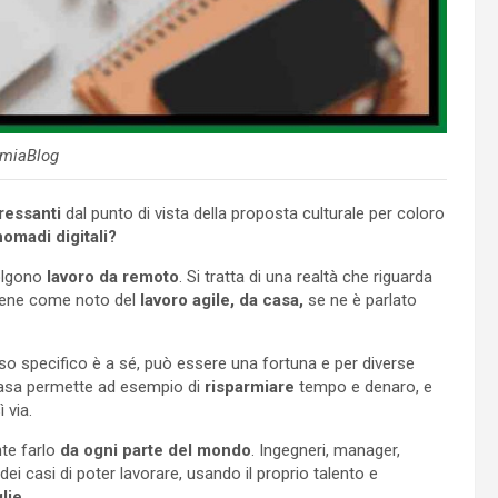
miaBlog
ressanti
dal punto di vista della proposta culturale per coloro
omadi digitali?
volgono
lavoro da remoto
. Si tratta di una realtà che riguarda
bbene come noto del
lavoro agile, da casa,
se ne è parlato
o specifico è a sé, può essere una fortuna e per diverse
a casa permette ad esempio di
risparmiare
tempo e denaro, e
 via.
te farlo
da ogni parte del mondo
. Ingegneri, manager,
ei casi di poter lavorare, usando il proprio talento e
lie.