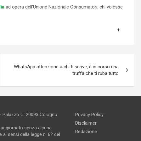
lia
ad opera dell’Unione Nazionale Consumatori: chi volesse
WhatsApp attenzione a chi ti scrive, è in corso una
truffa che ti ruba tutto
 - Palazzo C, 20093 Cologno
Privacy Policy
Disclaimer
e aggiornato senza alcuna
Redazione
 ai sensi della legge n. 62 del