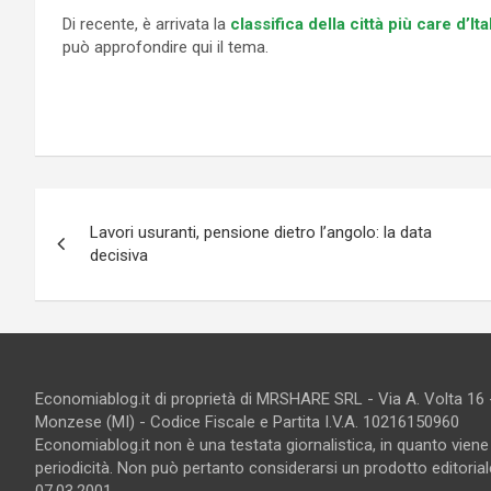
Di recente, è arrivata la
classifica della città più care d’Ita
può approfondire qui il tema.
Navigazione
Lavori usuranti, pensione dietro l’angolo: la data
articoli
decisiva
Economiablog.it di proprietà di MRSHARE SRL - Via A. Volta 16
Monzese (MI) - Codice Fiscale e Partita I.V.A. 10216150960
Economiablog.it non è una testata giornalistica, in quanto vien
periodicità. Non può pertanto considerarsi un prodotto editoriale
07.03.2001