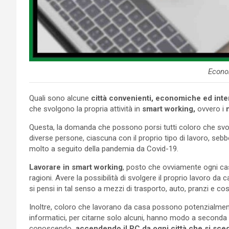
Econo
Quali sono alcune
città convenienti, economiche ed inte
che svolgono la propria attività in
smart working,
ovvero i
n
Questa, la domanda che possono porsi tutti coloro che s
diverse persone, ciascuna con il proprio tipo di lavoro, se
molto a seguito della pandemia da Covid-19.
Lavorare in smart working
, posto che ovviamente ogni cas
ragioni. Avere la possibilità di svolgere il proprio lavoro d
si pensi in tal senso a mezzi di trasporto, auto, pranzi e così
Inoltre, coloro che lavorano da casa possono potenzialmen
informatici, per citarne solo alcuni, hanno modo a seconda d
conoscendo
, accendendo il PC da ogni città che si sceg