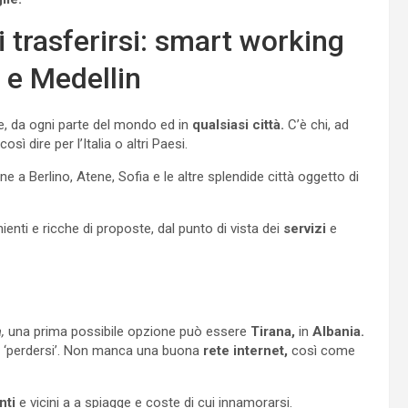
ui trasferirsi: smart working
i e Medellin
, da ogni parte del mondo ed in
qualsiasi città.
C’è chi, ad
ì dire per l’Italia o altri Paesi.
 a Berlino, Atene, Sofia e le altre splendide città oggetto di
enti e ricche di proposte, dal punto di vista dei
servizi
e
,
una prima possibile opzione può essere
Tirana,
in
Albania.
cui ‘perdersi’. Non manca una buona
rete internet,
così come
nti
e vicini a a spiagge e coste di cui innamorarsi.