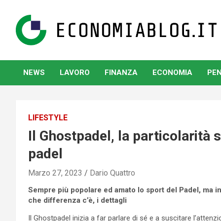
Skip
to
content
www.economiablog.it
NEWS
LAVORO
FINANZA
ECONOMIA
PEN
LIFESTYLE
Il Ghostpadel, la particolarità 
padel
Marzo 27, 2023
Dario Quattro
Sempre più popolare ed amato lo sport del Padel, ma in
che differenza c’è, i dettagli
Il Ghostpadel inizia a far parlare di sé e a suscitare l’att