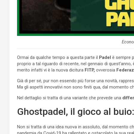
Econo
Ormai da qualche tempo a questa parte il
Padel
è sempre pi
proprio a tal riguardo di recente, nel gennaio di quest’anno,
merito infatti vi è la nuova dicitura
FITP,
ovverosia
Federazi
Già di per sé, pur non essendo più forse una novità, rappre
Ma gli aspetti innovativi non sono finiti qua, dal momento che
Nel dettaglio si tratta di una variante che prevede una
diffe
Ghostpadel, il gioco al bui
Non si tratta di una idea nuova in assoluto, dal momento che
pandemia da Covid-19 ha rallentato e ostacolato la sua reali