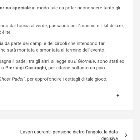
orina speciale
in modo tale da poter riconoscere tanto gli
anno dal fucsia al verde, passando per l’arancio e il kit deluxe,
élite.
a da parte dei campi e dei circoli che intendono far
 che sarà montata e smontata al termine dell’evento.
a il padel, tra gli altri, si legge su
Il Giornale
, sono stati ex
i
o
Pierluigi Casiraghi,
per citarne soltanto un paio.
Ghost Padel”,
per approfondire i dettagli di tale gioco.
Lavori usuranti, pensione dietro l’angolo: la data
decisiva