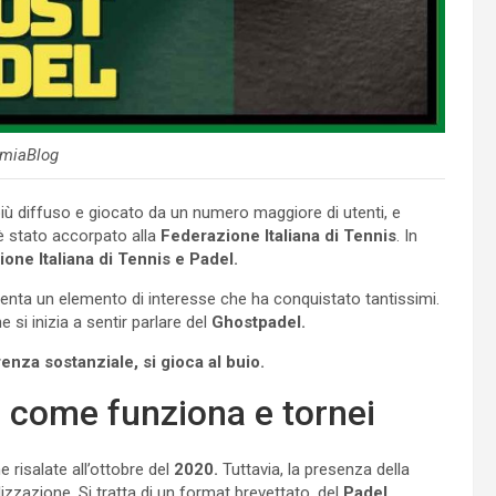
miaBlog
ù diffuso e giocato da un numero maggiore di utenti, e
 è stato accorpato alla
Federazione Italiana di Tennis
. In
one Italiana di Tennis e Padel.
senta un elemento di interesse che ha conquistato tantissimi.
 si inizia a sentir parlare del
Ghostpadel.
renza sostanziale, si gioca al buio.
o: come funziona e tornei
 risalate all’ottobre del
2020.
Tuttavia, la presenza della
zzazione. Si tratta di un format brevettato, del
Padel