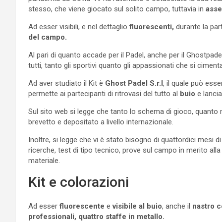
stesso, che viene giocato sul solito campo, tuttavia in
asse
Ad esser visibili, e nel dettaglio
fluorescenti,
durante la part
del campo.
Al pari di quanto accade per il Padel, anche per il Ghostpad
tutti, tanto gli sportivi quanto gli appassionati che si cimen
Ad aver studiato il Kit è
Ghost Padel S.r.l
, il quale può esse
permette ai partecipanti di ritrovasi del tutto al
buio
e lancia
Sul sito web si legge che tanto lo schema di gioco, quanto m
brevetto e depositato a livello internazionale.
Inoltre, si legge che vi è stato bisogno di quattordici mesi di
ricerche, test di tipo tecnico, prove sul campo in merito all
materiale.
Kit e colorazioni
Ad esser
fluorescente
e
visibile al buio
, anche il
nastro ce
professionali, quattro staffe in metallo.