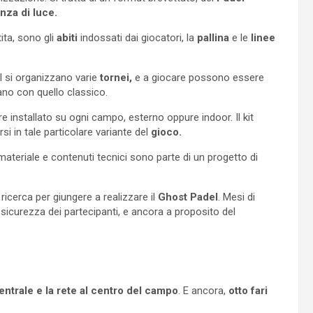
nza di luce.
ita, sono gli
abiti
indossati dai giocatori, la
pallina
e le
linee
el si organizzano varie
tornei,
e a giocare possono essere
tano con quello classico.
re installato su ogni campo, esterno oppure indoor. Il kit
rsi in tale particolare variante del
gioco.
ateriale e contenuti tecnici sono parte di un progetto di
 ricerca per giungere a realizzare il
Ghost Padel
. Mesi di
a sicurezza dei partecipanti, e ancora a proposito del
ntrale e la rete al centro del campo
. E ancora,
otto fari