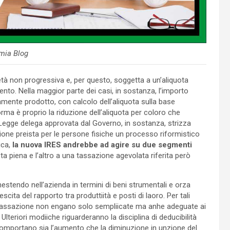
mia Blog
cietà non progressiva e, per questo, soggetta a un’aliquota
amento. Nella maggior parte dei casi, in sostanza, l’importo
amente prodotto, con calcolo dell’aliquota sulla base
iforma è proprio la riduzione dell’aliquota per coloro che
La Legge delega approvata dal Governo, in sostanza, strizza
zione preista per le persone fisiche un processo riformistico
ica,
la nuova IRES andrebbe ad agire su due segmenti
ta piena e l’altro a una tassazione agevolata riferita però
nestendo nell’azienda in termini di beni strumentali e orza
cita del rapporto tra produttiità e posti di laoro. Per tali
di tassazione non engano solo sempliicate ma anhe adeguate ai
Ulteriori modiiche riguarderanno la disciplina di deducibilità
he comportano sia l’aumento che la diminuzione in unzione del