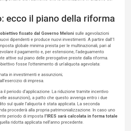
o: ecco il piano della riforma
’obiettivo fissato dal Governo Meloni
sulle agevolazioni
uovi dipendenti e produce nuovi investimenti. A partire dall’1
mposta globale minima preista per le multinazionali, pari al
gevolare il pagamento e, per estensione, l’adeguamento
 attive sul piano delle prerogative preiste dalla riforma.
biettivo fosse l’ottenimento di un’aliquota agevolata:
ta in investimenti e assunzioni;
all’esercizio di impresa.
a il periodo d’applicazione. La riduzione tramite incentivo
o delle assunzioni), a patto che questo avvenga entro i due
ito sul quale l’aliquota è stata applicata. La seconda
ienda procederà alla propria patrimonializzazione. In caso uno
ente periodo di imposta
l’IRES sarà calcolata in forma totale
uella ridotta applicata nell’anno precedente.