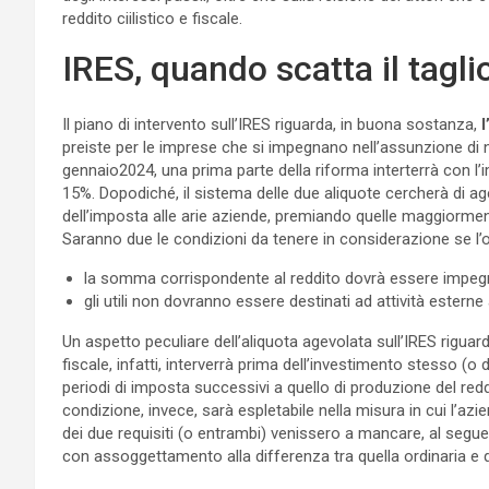
reddito ciilistico e fiscale.
IRES, quando scatta il tagli
Il piano di intervento sull’IRES riguarda, in buona sostanza,
l
preiste per le imprese che si impegnano nell’assunzione di n
gennaio2024, una prima parte della riforma interterrà con l’i
15%. Dopodiché, il sistema delle due aliquote cercherà di a
dell’imposta alle arie aziende, premiando quelle maggiormente
Saranno due le condizioni da tenere in considerazione se l’o
la somma corrispondente al reddito dovrà essere impegna
gli utili non dovranno essere destinati ad attività esterne 
Un aspetto peculiare dell’aliquota agevolata sull’IRES riguard
fiscale, infatti, interverrà prima dell’investimento stesso (
periodi di imposta successivi a quello di produzione del redd
condizione, invece, sarà espletabile nella misura in cui l’az
dei due requisiti (o entrambi) venissero a mancare, al segu
con assoggettamento alla differenza tra quella ordinaria e q