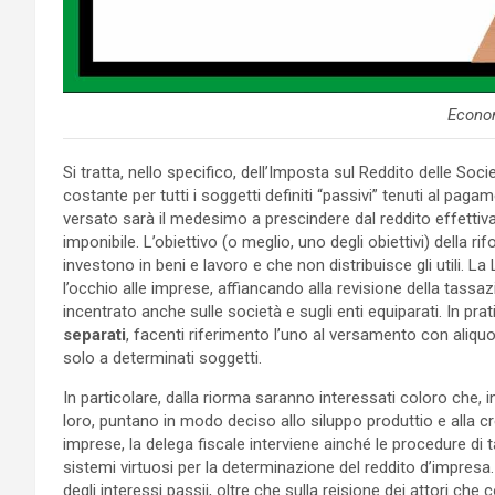
Econo
Si tratta, nello specifico, dell’Imposta sul Reddito delle So
costante per tutti i soggetti definiti “passivi” tenuti al pag
versato sarà il medesimo a prescindere dal reddito effettiv
imponibile. L’obiettivo (o meglio, uno degli obiettivi) della r
investono in beni e lavoro e che non distribuisce gli utili. 
l’occhio alle imprese, affiancando alla revisione della tassa
incentrato anche sulle società e sugli enti equiparati. In prat
separati
, facenti riferimento l’uno al versamento con aliquo
solo a determinati soggetti.
In particolare, dalla riorma saranno interessati coloro che, i
loro, puntano in modo deciso allo siluppo produttio e alla cres
imprese, la delega fiscale interviene ainché le procedure 
sistemi virtuosi per la determinazione del reddito d’impresa. 
degli interessi passii, oltre che sulla reisione dei attori c