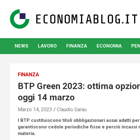
Skip
to
content
www.economiablog.it
NEWS
LAVORO
FINANZA
ECONOMIA
PEN
FINANZA
BTP Green 2023: ottima opzion
oggi 14 marzo
Marzo 14, 2023
Claudio Garau
I BTP costituiscono titoli obbligazionari assai adatti per
garantiscono cedole periodiche fisse e perciò incassi r
materia.