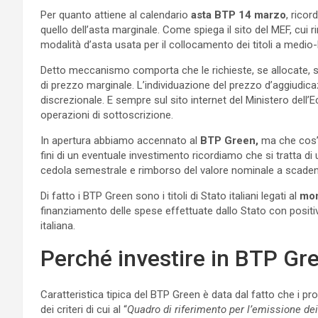
Per quanto attiene al calendario
asta BTP 14 marzo
, ricor
quello dell’asta marginale. Come spiega il sito del MEF, cui r
modalità d’asta usata per il collocamento dei titoli a medio
Detto meccanismo comporta che le richieste, se allocate, si
di prezzo marginale. L’individuazione del prezzo d’aggiudi
discrezionale. E sempre sul sito internet del Ministero dell’E
operazioni di sottoscrizione.
In apertura abbiamo accennato al
BTP Green,
ma che cos’è
fini di un eventuale investimento ricordiamo che si tratta di
cedola semestrale e rimborso del valore nominale a scade
Di fatto i BTP Green sono i titoli di Stato italiani legati al
mon
finanziamento delle spese effettuate dallo Stato con posit
italiana.
Perché investire in BTP Gr
Caratteristica tipica del BTP Green è data dal fatto che i pr
dei criteri di cui al “
Quadro di riferimento per l’emissione dei 