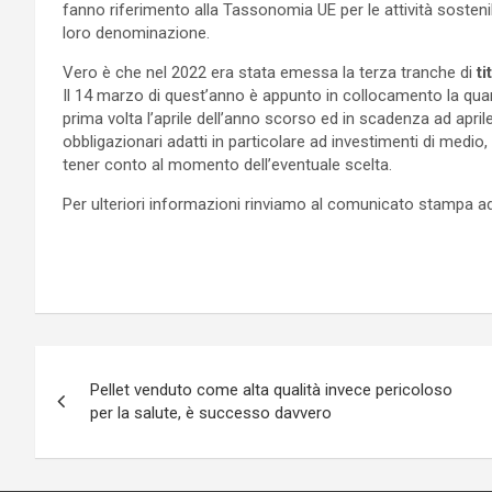
fanno riferimento alla Tassonomia UE per le attività sostenibi
loro denominazione.
Vero è che nel 2022 era stata emessa la terza tranche di
ti
Il 14 marzo di quest’anno è appunto in collocamento la qua
prima volta l’aprile dell’anno scorso ed in scadenza ad apri
obbligazionari adatti in particolare ad investimenti di medi
tener conto al momento dell’eventuale scelta.
Per ulteriori informazioni rinviamo al comunicato stampa ad
Navigazione
Pellet venduto come alta qualità invece pericoloso
articoli
per la salute, è successo davvero