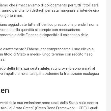
diamo che il meccanismo di collocamento per tutti i titoli sarà
inviamo per ulteriori dettagli, per asta marginale si intende una
-lungo termine.
ano aggiudicate tutte all’identico prezzo, che prende il nome
cazione e della quantità si compie con meccanismo
conomia e delle Finanze è disponibile il calendario delle
 esattamente? Ebbene, per comprenderne il suo rilievo ai
 un titolo di Stato a medio-lungo termine con reddito fisso,
nza.
do della finanza sostenibile
, i cui proventi sono mirati al
ivo impatto ambientale per sostenere la transizione ecologica
een
oventi della sua emissione sono usati dallo Stato sulla scorta
titoli di Stato Green
” (Green Bond Framework – GBF), i quali