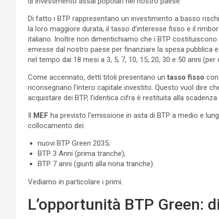
di investimento assai popolari nel nostro paese.
Di fatto i BTP rappresentano un investimento a basso rischio
la loro maggiore durata, il tasso d’interesse fisso e il rimbo
italiano. Inoltre non dimentichiamo che i BTP costituiscono
emesse dal nostro paese per finanziare la spesa pubblica e g
nel tempo dai 18 mesi a 3, 5, 7, 10, 15, 20, 30 e 50 anni (per
Come accennato, detti titoli presentano un
tasso fisso
con 
riconsegnano l’intero capitale investito. Questo vuol dire c
acquistare dei BTP, l’identica cifra è restituita alla scadenza d
Il
MEF
ha previsto l’emissione in asta di BTP a medio e lungo
collocamento dei:
nuovi BTP Green 2035;
BTP 3 Anni (prima tranche);
BTP 7 anni (giunti alla nona tranche).
Vediamo in particolare i primi.
L’opportunità BTP Green: di