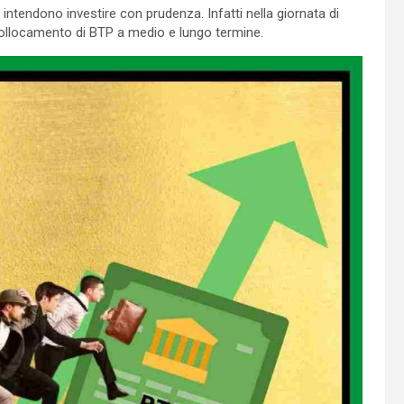
ntendono investire con prudenza. Infatti nella giornata di
 collocamento di BTP a medio e lungo termine.