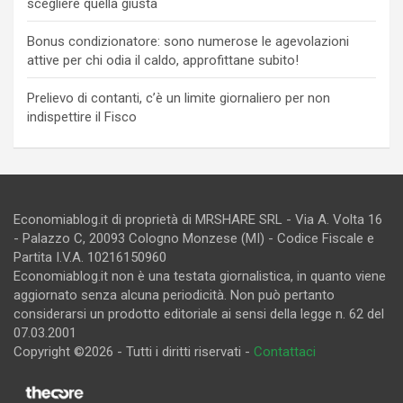
scegliere quella giusta
Bonus condizionatore: sono numerose le agevolazioni
attive per chi odia il caldo, approfittane subito!
Prelievo di contanti, c’è un limite giornaliero per non
indispettire il Fisco
Economiablog.it di proprietà di MRSHARE SRL - Via A. Volta 16
- Palazzo C, 20093 Cologno Monzese (MI) - Codice Fiscale e
Partita I.V.A. 10216150960
Economiablog.it non è una testata giornalistica, in quanto viene
aggiornato senza alcuna periodicità. Non può pertanto
considerarsi un prodotto editoriale ai sensi della legge n. 62 del
07.03.2001
Copyright ©2026 - Tutti i diritti riservati -
Contattaci