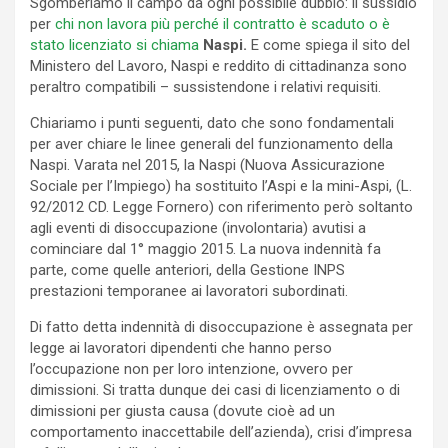
Sgomberiamo il campo da ogni possibile dubbio: il sussidio
per
chi non lavora più perché il contratto è scaduto o è
stato licenziato si chiama
Naspi.
E come spiega il sito del
Ministero del Lavoro, Naspi e reddito di cittadinanza sono
peraltro compatibili – sussistendone i relativi requisiti.
Chiariamo i punti seguenti, dato che sono fondamentali
per aver chiare le linee generali del funzionamento della
Naspi. Varata nel 2015, la Naspi (Nuova Assicurazione
Sociale per l’Impiego) ha sostituito l’Aspi e la mini-Aspi, (L.
92/2012 CD. Legge Fornero) con riferimento però soltanto
agli eventi di disoccupazione (involontaria) avutisi a
cominciare dal 1° maggio 2015. La nuova indennità fa
parte, come quelle anteriori, della Gestione INPS
prestazioni temporanee ai lavoratori subordinati.
Di fatto detta indennità di disoccupazione è assegnata per
legge ai lavoratori dipendenti che hanno perso
l’occupazione non per loro intenzione, ovvero per
dimissioni. Si tratta dunque dei casi di licenziamento o di
dimissioni per giusta causa (dovute cioè ad un
comportamento inaccettabile dell’azienda), crisi d’impresa