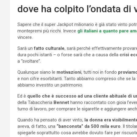
dove ha colpito l’ondata di 
Sapere che il super Jackpot milionario è già stato vinto po
montepremi più ricchi. Invece
gli italiani a quanto pare a
vincere.
Sarà un
fatto culturale
, sarà perché effettivamente prova
dura pochi istanti – o forse sarà che a causa della
crisi e
a “svoltare”.
Qualunque siano le
motivazioni
, tutti noi in fondo
proviamo
e non cifre esorbitanti. Tanto abbiamo compreso che se la 
abbiamo investito un patrimonio.
Ed è
quello che è successo ad una cliente abituale di 
della Tabaccheria
Bennet
hanno raccontato con gioia l’even
turno di lavoro, per comprare le sigarette e aggiungere anche
Quando ha pensato di aver vinto,
la donna era visibilmen
aveva, di fatto, una
“banconota” da 500 mila euro
. Il tit
spiegarle soprattutto cosa avrebbe dovuto fare per riscuot