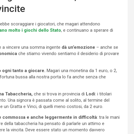
vincite
trebbe scoraggiare i giocatori, che magari attendono
mano molto i giochi dello Stato
, e continuano a sperare di
re a vincere una somma ingente
dà un’emozione
– anche se
conomica
che stiamo vivendo sentiamo il desiderio di provare
 ogni tanto a giocare.
Magari una monetina da 1 euro, o 2,
fortuna bussa alla nostra porta lo fa anche senza che
una Tabaccheria,
che si trova in provincia di
Lodi
: i titolari
to. Una signora è passata come al solito, al termine del
 un Gratta e Vinci, di quelli meno costosi, da 2 euro.
te commossa e anche leggermente in difficoltà
: tra le mani
olare della tabaccheria ha pensato di parlarle un attimo e
ere la vincita. Deve essere stato un momento davvero