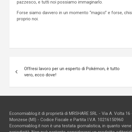
pazzesco, e tutti noi possiamo immaginarlo.
Forse siamo davvero in un momento “magico” e forse, chis
proprio noi.
Navigazione
Offresi lavoro per un esperto di Pokémon, è tutto
articoli
vero, ecco dove!
Economiablog.it di proprietà di MRSHARE SRL - Via A. Volta 16
Monzese (MI) - Codice Fiscale e Partita I.V.A. 10216150960
Economiablog.it non è una testata giornalistica, in quanto vien
periodicità. Non può pertanto considerarsi un prodotto editoriale