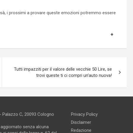
sà, i prossimi a provare queste emozioni potremmo essere
Tutti impazziti per il valore delle vecchie 50 Lire, se
trovi queste ti ci compri un’auto nuova!
 - Palazzo C, 20093 Cologno
Privacy Policy
Disclaimer
e aggiornato senza alcuna
Redazione
 ai sensi della legge n. 62 del