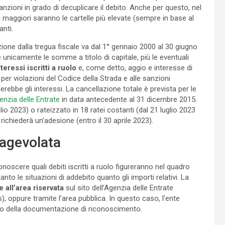
zioni in grado di decuplicare il debito. Anche per questo, nel
 maggiori saranno le cartelle più elevate (sempre in base al
anti.
ione dalla tregua fiscale va dal 1° gennaio 2000 al 30 giugno
e unicamente le somme a titolo di capitale, più le eventuali
teressi iscritti a ruolo
e, come detto, aggio e interesse di
per violazioni del Codice della Strada e alle sanzioni
rebbe gli interessi. La cancellazione totale è prevista per le
genzia delle Entrate
in data antecedente al 31 dicembre 2015.
lio 2023) o rateizzato in 18 ratei costanti (dal 21 luglio 2023
ichiederà un’adesione (entro il 30 aprile 2023).
 agevolata
oscere quali debiti iscritti a ruolo figureranno nel quadro
to le situazioni di addebito quanto gli importi relativi. La
all’area riservata
sul sito dell’Agenzia delle Entrate
s), oppure tramite l’area pubblica. In questo caso, l’ente
ico della documentazione di riconoscimento.