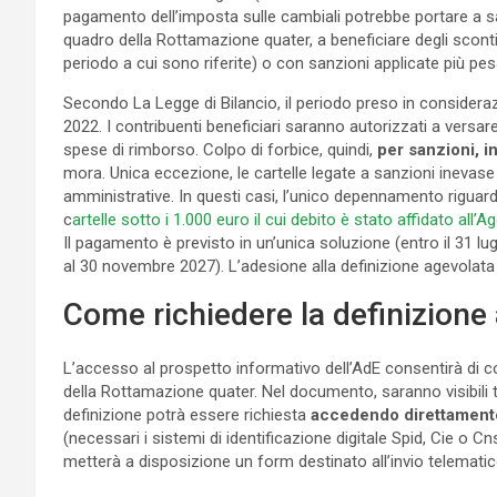
pagamento dell’imposta sulle cambiali potrebbe portare a san
quadro della Rottamazione quater, a beneficiare degli sconti
periodo a cui sono riferite) o con sanzioni applicate più pes
Secondo La Legge di Bilancio, il periodo preso in consideraz
2022. I contribuenti beneficiari saranno autorizzati a versar
spese di rimborso. Colpo di forbice, quindi,
per sanzioni, in
mora. Unica eccezione, le cartelle legate a sanzioni inevase 
amministrative. In questi casi, l’unico depennamento riguarde
c
artelle sotto i 1.000 euro il cui debito è stato affidato all’A
Il pagamento è previsto in un’unica soluzione (entro il 31 lug
al 30 novembre 2027). L’adesione alla definizione agevolata r
Come richiedere la definizione
L’accesso al prospetto informativo dell’AdE consentirà di con
della Rottamazione quater. Nel documento, saranno visibili tan
definizione potrà essere richiesta
accedendo direttamente 
(necessari i sistemi di identificazione digitale Spid, Cie o Cn
metterà a disposizione un form destinato all’invio telemat