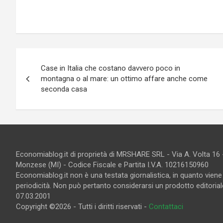
Navigazione
Case in Italia che costano davvero poco in
articoli
montagna o al mare: un ottimo affare anche come
seconda casa
Economiablog.it di proprietà di MRSHARE SRL - Via A. Volta 16
Monzese (MI) - Codice Fiscale e Partita I.V.A. 10216150960
Economiablog.it non è una testata giornalistica, in quanto vien
periodicità. Non può pertanto considerarsi un prodotto editoriale
07.03.2001
Copyright ©2026 - Tutti i diritti riservati -
Contattaci