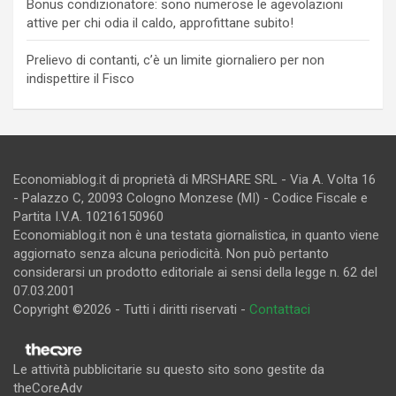
Bonus condizionatore: sono numerose le agevolazioni
attive per chi odia il caldo, approfittane subito!
Prelievo di contanti, c’è un limite giornaliero per non
indispettire il Fisco
Economiablog.it di proprietà di MRSHARE SRL - Via A. Volta 16
- Palazzo C, 20093 Cologno Monzese (MI) - Codice Fiscale e
Partita I.V.A. 10216150960
Economiablog.it non è una testata giornalistica, in quanto viene
aggiornato senza alcuna periodicità. Non può pertanto
considerarsi un prodotto editoriale ai sensi della legge n. 62 del
07.03.2001
Copyright ©2026 - Tutti i diritti riservati -
Contattaci
Le attività pubblicitarie su questo sito sono gestite da
theCoreAdv