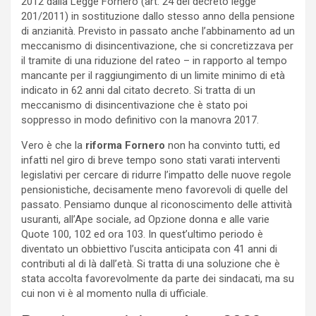
2012 dalla Legge Fornero (art. 24 del decreto legge
201/2011) in sostituzione dallo stesso anno della pensione
di anzianità. Previsto in passato anche l’abbinamento ad un
meccanismo di disincentivazione, che si concretizzava per
il tramite di una riduzione del rateo – in rapporto al tempo
mancante per il raggiungimento di un limite minimo di età
indicato in 62 anni dal citato decreto. Si tratta di un
meccanismo di disincentivazione che è stato poi
soppresso in modo definitivo con la manovra 2017.
Vero è che la
riforma Fornero
non ha convinto tutti, ed
infatti nel giro di breve tempo sono stati varati interventi
legislativi per cercare di ridurre l’impatto delle nuove regole
pensionistiche, decisamente meno favorevoli di quelle del
passato. Pensiamo dunque al riconoscimento delle attività
usuranti, all’Ape sociale, ad Opzione donna e alle varie
Quote 100, 102 ed ora 103. In quest’ultimo periodo è
diventato un obbiettivo l’uscita anticipata con 41 anni di
contributi al di là dall’età. Si tratta di una soluzione che è
stata accolta favorevolmente da parte dei sindacati, ma su
cui non vi è al momento nulla di ufficiale.