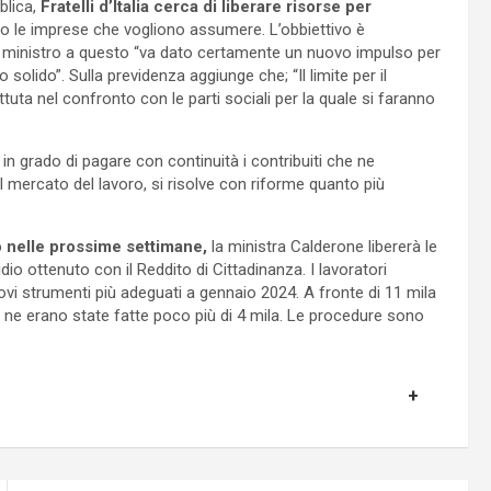
blica,
Fratelli d’Italia cerca di liberare risorse per
o le imprese che vogliono assumere. L’obbiettivo è
l ministro a questo “va dato certamente un nuovo impulso per
 solido”. Sulla previdenza aggiunge che; “Il limite per il
uta nel confronto con le parti sociali per la quale si faranno
in grado di pagare con continuità i contribuiti che ne
l mercato del lavoro, si risolve con riforme quanto più
 nelle prossime settimane,
la ministra Calderone libererà le
io ottenuto con il Reddito di Cittadinanza. I lavoratori
ovi strumenti più adeguati a gennaio 2024. A fronte di 11 mila
22 ne erano state fatte poco più di 4 mila. Le procedure sono