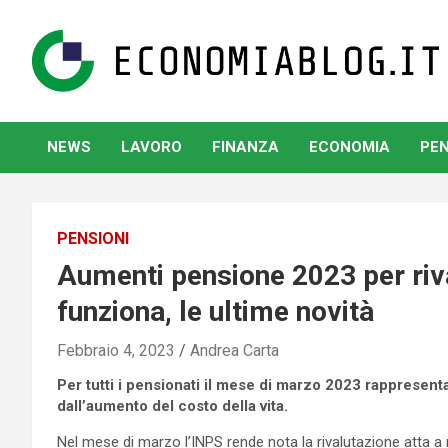
Skip
to
content
www.economiablog.it
NEWS
LAVORO
FINANZA
ECONOMIA
PEN
PENSIONI
Aumenti pensione 2023 per riv
funziona, le ultime novità
Febbraio 4, 2023
Andrea Carta
Per tutti i pensionati il mese di marzo 2023 rappresen
dall’aumento del costo della vita.
Nel mese di marzo l’INPS rende nota la rivalutazione atta a r