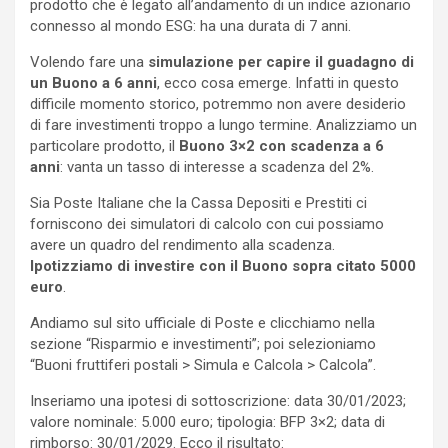
prodotto che è legato all’andamento di un indice azionario
connesso al mondo ESG: ha una durata di 7 anni.
Volendo fare una
simulazione per capire il guadagno di
un Buono a 6 anni
, ecco cosa emerge. Infatti in questo
difficile momento storico, potremmo non avere desiderio
di fare investimenti troppo a lungo termine. Analizziamo un
particolare prodotto, il
Buono 3×2 con scadenza a 6
anni
: vanta un tasso di interesse a scadenza del 2%.
Sia Poste Italiane che la Cassa Depositi e Prestiti ci
forniscono dei simulatori di calcolo con cui possiamo
avere un quadro del rendimento alla scadenza.
Ipotizziamo di investire con il Buono sopra citato 5000
euro
.
Andiamo sul sito ufficiale di Poste e clicchiamo nella
sezione “Risparmio e investimenti”; poi selezioniamo
“Buoni fruttiferi postali > Simula e Calcola > Calcola”.
Inseriamo una ipotesi di sottoscrizione: data 30/01/2023;
valore nominale: 5.000 euro; tipologia: BFP 3×2; data di
rimborso: 30/01/2029. Ecco il risultato: