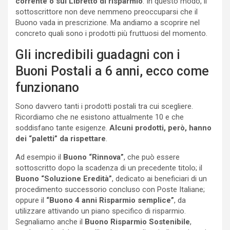
corrente o sul Libretto di risparmio
. In questo modo, il
sottoscrittore non deve nemmeno preoccuparsi che il
Buono vada in prescrizione. Ma andiamo a scoprire nel
concreto quali sono i prodotti più fruttuosi del momento.
Gli incredibili guadagni con i
Buoni Postali a 6 anni, ecco come
funzionano
Sono davvero tanti i prodotti postali tra cui scegliere.
Ricordiamo che ne esistono attualmente 10 e che
soddisfano tante esigenze.
Alcuni prodotti, però, hanno
dei “paletti” da rispettare
.
Ad esempio il
Buono “Rinnova”
, che può essere
sottoscritto dopo la scadenza di un precedente titolo; il
Buono “Soluzione Eredità”
, dedicato ai beneficiari di un
procedimento successorio concluso con Poste Italiane;
oppure il
“Buono 4 anni Risparmio semplice”
, da
utilizzare attivando un piano specifico di risparmio.
Segnaliamo anche il
Buono Risparmio Sostenibile
,