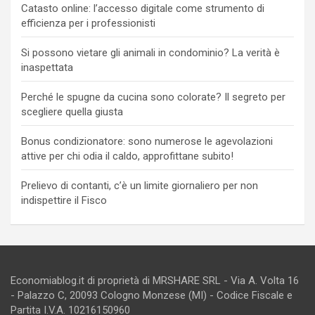
Catasto online: l’accesso digitale come strumento di
efficienza per i professionisti
Si possono vietare gli animali in condominio? La verità è
inaspettata
Perché le spugne da cucina sono colorate? Il segreto per
scegliere quella giusta
Bonus condizionatore: sono numerose le agevolazioni
attive per chi odia il caldo, approfittane subito!
Prelievo di contanti, c’è un limite giornaliero per non
indispettire il Fisco
Economiablog.it di proprietà di MRSHARE SRL - Via A. Volta 16
- Palazzo C, 20093 Cologno Monzese (MI) - Codice Fiscale e
Partita I.V.A. 10216150960