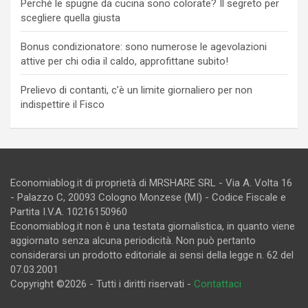
Perché le spugne da cucina sono colorate? Il segreto per
scegliere quella giusta
Bonus condizionatore: sono numerose le agevolazioni
attive per chi odia il caldo, approfittane subito!
Prelievo di contanti, c’è un limite giornaliero per non
indispettire il Fisco
Economiablog.it di proprietà di MRSHARE SRL - Via A. Volta 16
- Palazzo C, 20093 Cologno Monzese (MI) - Codice Fiscale e
Partita I.V.A. 10216150960
Economiablog.it non è una testata giornalistica, in quanto viene
aggiornato senza alcuna periodicità. Non può pertanto
considerarsi un prodotto editoriale ai sensi della legge n. 62 del
07.03.2001
Copyright ©2026 - Tutti i diritti riservati -
Contattaci