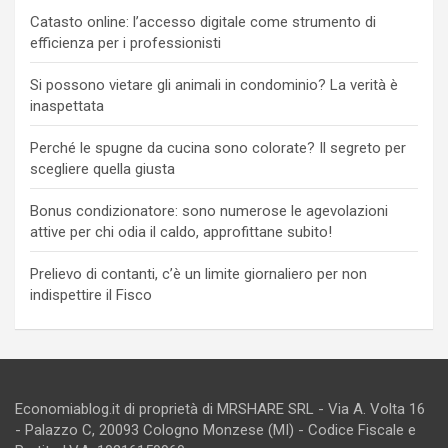
Catasto online: l’accesso digitale come strumento di
efficienza per i professionisti
Si possono vietare gli animali in condominio? La verità è
inaspettata
Perché le spugne da cucina sono colorate? Il segreto per
scegliere quella giusta
Bonus condizionatore: sono numerose le agevolazioni
attive per chi odia il caldo, approfittane subito!
Prelievo di contanti, c’è un limite giornaliero per non
indispettire il Fisco
Economiablog.it di proprietà di MRSHARE SRL - Via A. Volta 16
- Palazzo C, 20093 Cologno Monzese (MI) - Codice Fiscale e