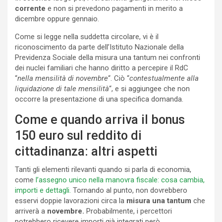
corrente
e non si prevedono pagamenti in merito a
dicembre oppure gennaio.
Come si legge nella suddetta circolare, vi è il
riconoscimento da parte dell’Istituto Nazionale della
Previdenza Sociale della misura una tantum nei confronti
dei nuclei familiari che hanno diritto a percepire il RdC
“
nella mensilità di novembre
“. Ciò “
contestualmente alla
liquidazione di tale mensilità
“, e si aggiungee che non
occorre la presentazione di una specifica domanda.
Come e quando arriva il bonus
150 euro sul reddito di
cittadinanza: altri aspetti
Tanti gli elementi rilevanti quando si parla di economia,
come
l’assegno unico nella manovra fiscale: cosa cambia,
importi e dettagli.
Tornando al punto, non dovrebbero
esservi doppie lavorazioni circa la
misura una tantum
che
arriverà a
novembre.
Probabilmente, i percettori
potrebbero ricevere importi già integrati però.