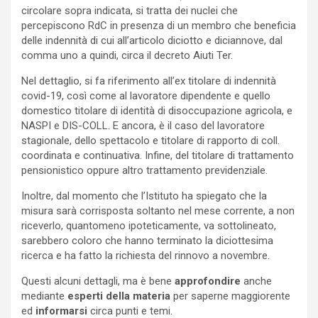
circolare sopra indicata, si tratta dei nuclei che
percepiscono RdC in presenza di un membro che beneficia
delle indennità di cui all’articolo diciotto e diciannove, dal
comma uno a quindi, circa il decreto Aiuti Ter.
Nel dettaglio, si fa riferimento all’ex titolare di indennità
covid-19, così come al lavoratore dipendente e quello
domestico titolare di identità di disoccupazione agricola, e
NASPI e DIS-COLL. E ancora, è il caso del lavoratore
stagionale, dello spettacolo e titolare di rapporto di coll.
coordinata e continuativa. Infine, del titolare di trattamento
pensionistico oppure altro trattamento previdenziale.
Inoltre, dal momento che l’Istituto ha spiegato che la
misura sarà corrisposta soltanto nel mese corrente, a non
riceverlo, quantomeno ipoteticamente, va sottolineato,
sarebbero coloro che hanno terminato la diciottesima
ricerca e ha fatto la richiesta del rinnovo a novembre.
Questi alcuni dettagli, ma è bene
approfondire
anche
mediante
esperti della materia
per saperne maggiorente
ed
informarsi
circa punti e temi.