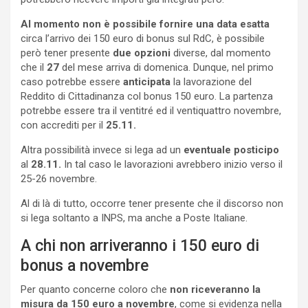
Al momento non è possibile fornire una data esatta
circa l’arrivo dei 150 euro di bonus sul RdC, è possibile
però tener presente
due opzioni
diverse, dal momento
che il
27
del mese arriva di domenica. Dunque, nel primo
caso potrebbe essere
anticipata
la lavorazione del
Reddito di Cittadinanza col bonus 150 euro. La partenza
potrebbe essere tra il ventitré ed il ventiquattro novembre,
con accrediti per il
25.11.
Altra possibilità invece si lega ad un
eventuale posticipo
al
28.11.
In tal caso le lavorazioni avrebbero inizio verso il
25-26 novembre.
Al di là di tutto, occorre tener presente che il discorso non
si lega soltanto a INPS, ma anche a Poste Italiane.
A chi non arriveranno i 150 euro di
bonus a novembre
Per quanto concerne coloro che
non riceveranno la
misura da 150 euro a novembre
, come si evidenza nella