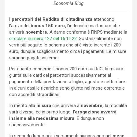
Economia Blog
I percettori del Reddito di cittadinanza
attendono
l’arrivo del
bonus 150 euro,
l’indennità una tantum che
arriverà
novembre.
A darne conferma è l’INPS mediante la
circolare numero 127 del 16.11.22.
Sostanzialmente non
verrà più seguito lo schema che si è visto inerente i 200
euro, dunque scaglionamento circa i pagamenti. Le misure
saranno pagate insieme.
Per quanto concerne il bonus 200 euro su RdC, la misura
giunta sulle card dei percettori successivamente al
pagamento della prestazione a luglio, agosto e settembre.
In alcuni casi le ricariche sono giunte nel mese corrente e
con accrediti straordinari.
In merito alla
misura
che arriverà a
novembre,
la modalità
sarà diversa, ed in primo luogo,
l’erogazione avverrà
insieme alla medesima misura.
E dunque non
successivamente.
In secondo luogo poi, i versamenti giungeranno nel
mese