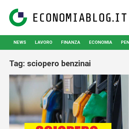
Skip
to
content
www.economiablog.it
NEWS
LAVORO
FINANZA
ECONOMIA
PEN
Tag:
sciopero benzinai