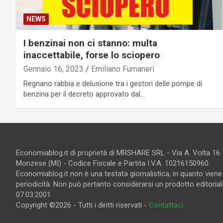
NEWS
I benzinai non ci stanno: multa
inaccettabile, forse lo sciopero
Gennaio 16, 2023
Emiliano Fumaneri
Regnano rabbia e delusione tra i gestori delle pompe di
benzina per il decreto approvato dal…
Economiablog.it di proprietà di MRSHARE SRL - Via A. Volta 16
Monzese (MI) - Codice Fiscale e Partita I.V.A. 10216150960
Economiablog.it non è una testata giornalistica, in quanto vien
periodicità. Non può pertanto considerarsi un prodotto editoriale
07.03.2001
Copyright ©2026 - Tutti i diritti riservati -
Contattaci