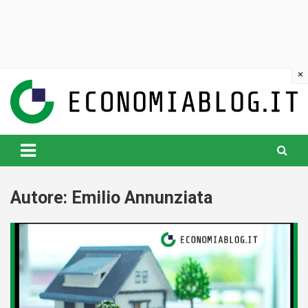
Skip
to
content
www.economiablog.it
Autore:
Emilio Annunziata