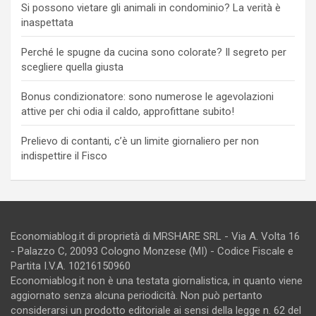
Si possono vietare gli animali in condominio? La verità è
inaspettata
Perché le spugne da cucina sono colorate? Il segreto per
scegliere quella giusta
Bonus condizionatore: sono numerose le agevolazioni
attive per chi odia il caldo, approfittane subito!
Prelievo di contanti, c’è un limite giornaliero per non
indispettire il Fisco
Economiablog.it di proprietà di MRSHARE SRL - Via A. Volta 16
- Palazzo C, 20093 Cologno Monzese (MI) - Codice Fiscale e
Partita I.V.A. 10216150960
Economiablog.it non è una testata giornalistica, in quanto viene
aggiornato senza alcuna periodicità. Non può pertanto
considerarsi un prodotto editoriale ai sensi della legge n. 62 del