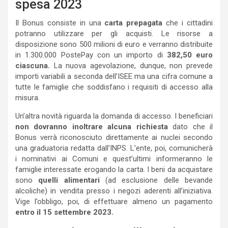
spesa 2023
Il Bonus consiste in una
carta prepagata
che i cittadini
potranno utilizzare per gli acquisti. Le risorse a
disposizione sono 500 milioni di euro e verranno distribuite
in 1.300.000 PostePay con un importo di
382,50 euro
ciascuna.
La nuova agevolazione, dunque, non prevede
importi variabili a seconda dell’ISEE ma una cifra comune a
tutte le famiglie che soddisfano i requisiti di accesso alla
misura.
Un’altra novità riguarda la domanda di accesso. I beneficiari
non dovranno inoltrare alcuna richiesta
dato che il
Bonus verrà riconosciuto direttamente ai nuclei secondo
una graduatoria redatta dall’INPS. L’ente, poi, comunicherà
i nominativi ai Comuni e quest’ultimi informeranno le
famiglie interessate erogando la carta. I beni da acquistare
sono
quelli alimentari
(ad esclusione delle bevande
alcoliche) in vendita presso i negozi aderenti all’iniziativa.
Vige l’obbligo, poi, di effettuare almeno un pagamento
entro il 15 settembre 2023.