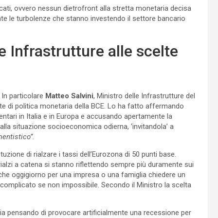
rcati, ovvero nessun dietrofront alla stretta monetaria decisa
te le turbolenze che stanno investendo il settore bancario
e Infrastrutture alle scelte
 In particolare
Matteo Salvini
, Ministro delle Infrastrutture del
lte di politica monetaria della BCE. Lo ha fatto affermando
mentari in Italia e in Europa e accusando apertamente la
alla situazione socioeconomica odierna, ‘invitandola’ a
entistico”.
tuzione di rialzare i tassi dell’Eurozona di 50 punti base.
rialzi a catena si stanno riflettendo sempre più duramente sui
o che oggigiorno per una impresa o una famiglia chiedere un
omplicato se non impossibile. Secondo il Ministro la scelta
tia pensando di provocare artificialmente una recessione per