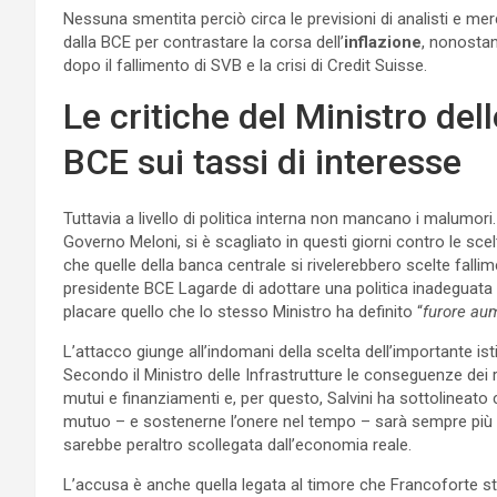
Nessuna smentita perciò circa le previsioni di analisti e me
dalla BCE per contrastare la corsa dell’
inflazione
, nonostan
dopo il fallimento di SVB e la crisi di Credit Suisse.
Le critiche del Ministro dell
BCE sui tassi di interesse
Tuttavia a livello di politica interna non mancano i malumori.
Governo Meloni, si è scagliato in questi giorni contro le sce
che quelle della banca centrale si rivelerebbero scelte falli
presidente BCE Lagarde di adottare una politica inadeguata 
placare quello che lo stesso Ministro ha definito “
furore aum
L’attacco giunge all’indomani della scelta dell’importante isti
Secondo il Ministro delle Infrastrutture le conseguenze dei 
mutui e finanziamenti e, per questo, Salvini ha sottolineat
mutuo – e sostenerne l’onere nel tempo – sarà sempre più c
sarebbe peraltro scollegata dall’economia reale.
L’accusa è anche quella legata al timore che Francoforte s