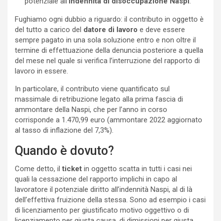
potenziale all’
indennità di disoccupazione Naspi
.
Fughiamo ogni dubbio a riguardo: il contributo in oggetto è
del tutto a carico del
datore di lavoro
e deve essere
sempre pagato in una sola soluzione entro e non oltre il
termine di effettuazione della denuncia posteriore a quella
del mese nel quale si verifica l’interruzione del rapporto di
lavoro in essere.
In particolare, il contributo viene quantificato sul
massimale di retribuzione legato alla prima fascia di
ammontare della Naspi, che per l’anno in corso
corrisponde a 1.470,99 euro (ammontare 2022 aggiornato
al tasso di inflazione del 7,3%).
Quando è dovuto?
Come detto, il
ticket
in oggetto scatta in tutti i casi nei
quali la cessazione del rapporto implichi in capo al
lavoratore il potenziale diritto all’indennità Naspi, al di là
dell’effettiva fruizione della stessa. Sono ad esempio i casi
di licenziamento per giustificato motivo oggettivo o di
licenziamento per giusta causa, di dimissioni per giusta