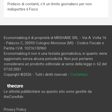
Prelievo di contanti, c’è un limite giornaliero per non
indispettire il Fisco
Economiablog.it di proprietà di MRSHARE SRL - Via A. Volta 16
- Palazzo C, 20093 Cologno Monzese (MI) - Codice Fiscale e
Partita I.V.A. 10216150960
Economiablog.it non è una testata giornalistica, in quanto viene
aggiornato senza alcuna periodicità. Non può pertanto
considerarsi un prodotto editoriale ai sensi della legge n. 62 del
07.03.2001
Copyright ©2026 - Tutti i diritti riservati -
Contattaci
Le attività pubblicitarie su questo sito sono gestite da
theCoreAdv
Privacy Policy