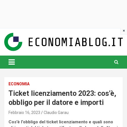
Skip
to
content
www.economiablog.it
ECONOMIA
Ticket licenziamento 2023: cos’è,
obbligo per il datore e importi
Febbraio 16, 2023
Claudio Garau
Cos’è l’obbligo del ticket licenziamento e quali sono