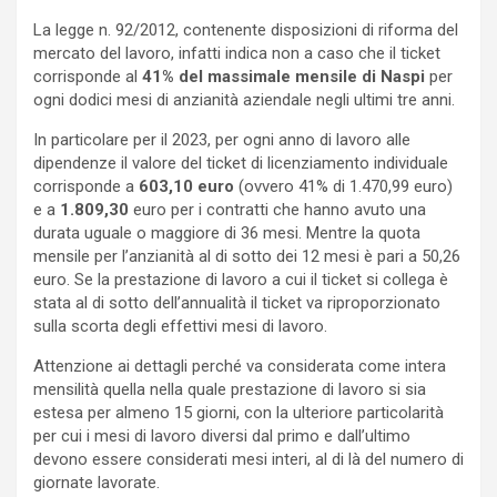
La legge n. 92/2012, contenente disposizioni di riforma del
mercato del lavoro, infatti indica non a caso che il ticket
corrisponde al
41% del massimale mensile di Naspi
per
ogni dodici mesi di anzianità aziendale negli ultimi tre anni.
In particolare per il 2023, per ogni anno di lavoro alle
dipendenze il valore del ticket di licenziamento individuale
corrisponde a
603,10 euro
(ovvero 41% di 1.470,99 euro)
e a
1.809,30
euro per i contratti che hanno avuto una
durata uguale o maggiore di 36 mesi. Mentre la quota
mensile per l’anzianità al di sotto dei 12 mesi è pari a 50,26
euro. Se la prestazione di lavoro a cui il ticket si collega è
stata al di sotto dell’annualità il ticket va riproporzionato
sulla scorta degli effettivi mesi di lavoro.
Attenzione ai dettagli perché va considerata come intera
mensilità quella nella quale prestazione di lavoro si sia
estesa per almeno 15 giorni, con la ulteriore particolarità
per cui i mesi di lavoro diversi dal primo e dall’ultimo
devono essere considerati mesi interi, al di là del numero di
giornate lavorate.