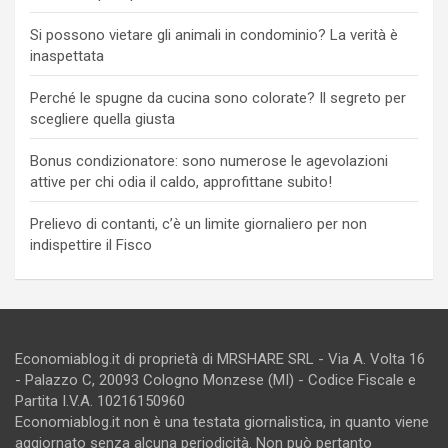
Si possono vietare gli animali in condominio? La verità è
inaspettata
Perché le spugne da cucina sono colorate? Il segreto per
scegliere quella giusta
Bonus condizionatore: sono numerose le agevolazioni
attive per chi odia il caldo, approfittane subito!
Prelievo di contanti, c’è un limite giornaliero per non
indispettire il Fisco
Economiablog.it di proprietà di MRSHARE SRL - Via A. Volta 16
- Palazzo C, 20093 Cologno Monzese (MI) - Codice Fiscale e
Partita I.V.A. 10216150960
Economiablog.it non è una testata giornalistica, in quanto viene
aggiornato senza alcuna periodicità. Non può pertanto