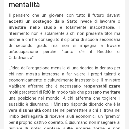
mentalità
Il pensiero che un giovane con tutto il futuro davanti
accetti un sostegno dallo Stato
invece di lavorare o
investire nello studio
è totalmente inaccettabile. Il
riferimento non è solamente a chi non presenta titoli ma
anche a chi ha conseguito il diploma di scuola secondaria
di secondo grado ma non si impegna a trovare
un’occupazione perché “tanto c’è il Reddito di
Cittadinanza”.
L’idea dell’erogazione mensile di una ricarica in denaro per
chi non mostra interesse a far valere i propri talenti è
economicamente e culturalmente insostenibile. Il ministro
Valditara afferma che è necessario
responsabilizzare
molti percettori di RdC in modo tale che possano
meritare
una posizione nel mondo. A chi afferma che togliere il
sussidio è disumano, il Ministro risponde dicendo che è la
vera disumanità
consiste nel permettere a chi si trova nel
limbo dell’illegalità di ricevere aiuti economici, un “premio”
per il proprio cattivo operato. È disumano non insegnare ai
giovani di poter
contare sulle proprie forze
e non