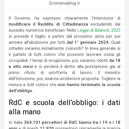
Economiablog.it
Il Governo ha espresso chiaramente l’intenzione di
modificare il Reddito di Cittadinanza
escludendo dal
sussidio numerosi beneficiari. Nella
Legge di Bilancio 2023
si prevede il taglio a partire dal prossimo anno per poi
arrivare all’abolizione per tutti
dal 1° gennaio 2024.
Quali
cittadini saranno inizialmente coinvolti? In linea generale si
è parlato di tutti coloro che possono lavorare ossia gli
occupabili. I tempi di erogazione, poi, saranno ridotti
da 18
a otto mesi
e si perderà il diritto alla prestazione già al
primo rifiuto di un’offerta di lavoro. Il ministro
dell’Istruzione, poi, avanza un’ulteriore proposta. Togliere la
misura a tutti coloro che
non hanno terminato la scuola
dell’obbligo
.
RdC e scuola dell’obbligo: i dati
alla mano
In Italia
364.101 percettori di RdC hanno tra i 19 e i 18
anni
e di questi
11.920
possiedono unicamente la licenza